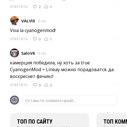
···
2
1
ОТВЕТИТЬ
VALVIX
9 лет
Viva la cyanogenmod! 
···
0
1
ОТВЕТИТЬ
SaloV6
9 лет
камерция победила, ну хоть за true 
CyanogenMod = Lineay можно порадоватся. да
воскреснет феникс!
···
0
2
ОТВЕТИТЬ
Оставьте комментарий...
ТОП ПО САЙТУ
ТОП КОМ