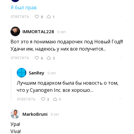
Я был прав
···
8
1
ОТВЕТИТЬ
IMMORTAL228
9 лет
Вот это я понимаю подарочек под Новый Год!!! 
Удачи им, надеюсь у них все получится... 
···
6
3
ОТВЕТИТЬ
SanRey
9 лет
Лучшим подарком была бы новость о том, 
что у Cyanogen Inc. все хорошо…
···
3
1
ОТВЕТИТЬ
MarkoBruni
9 лет
Ура!
Viva! 