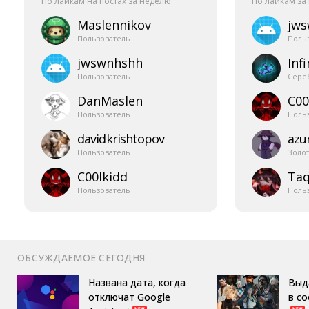
По лайкам на постах за неделю
По лайкам за
Maslennikov
jw
Пользователь
Поль
jwswnhshh
Infi
Пользователь
Сере
DanMaslen
C00
Пользователь
Поль
davidkrishtopov
azur
Пользователь
Золо
C00lkidd
Taq
Пользователь
Поль
ОБСУЖДАЕМОЕ СЕГОДНЯ
Названа дата, когда
Выд
отключат Google
в с