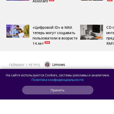
Assistant
«Цифровой ID» в MAX
CD-
теперь могут создавать
инте
пользователи в возрасте
пре
14 лет
RM1
Limows
ГЕЙМИНГ
/ 
РЕТРО
Коллекционеры, готовьте кошельки: Taito
На сайте используются Cookies, системы рекламы и аналитики.
и Famitsu анонсировали трансляцию
Политика конфиденциальности
о расширении библиотеки аркадной Egret
Принять
II Mini