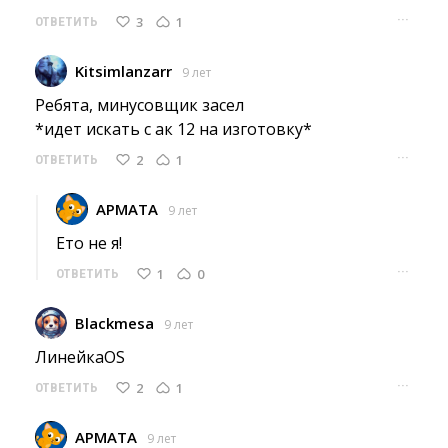
···
3
1
ОТВЕТИТЬ
Kitsimlanzarr
9 лет
Ребята, минусовщик засел
*идет искать с ак 12 на изготовку* 
···
2
1
ОТВЕТИТЬ
APMATA
9 лет
Ето не я! 
···
1
0
ОТВЕТИТЬ
Blackmesa
9 лет
ЛинейкаOS 
···
2
1
ОТВЕТИТЬ
APMATA
9 лет