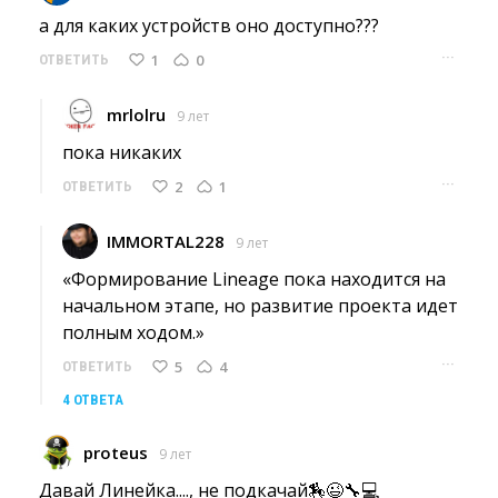
а для каких устройств оно доступно??? 
···
1
0
ОТВЕТИТЬ
mrlolru
9 лет
пока никаких 
···
2
1
ОТВЕТИТЬ
IMMORTAL228
9 лет
«Формирование Lineage пока находится на 
начальном этапе, но развитие проекта идет
полным ходом.»
···
5
4
ОТВЕТИТЬ
4 ОТВЕТА
proteus
9 лет
Давай Линейка...., не подкачай🏇😉🔧💻 