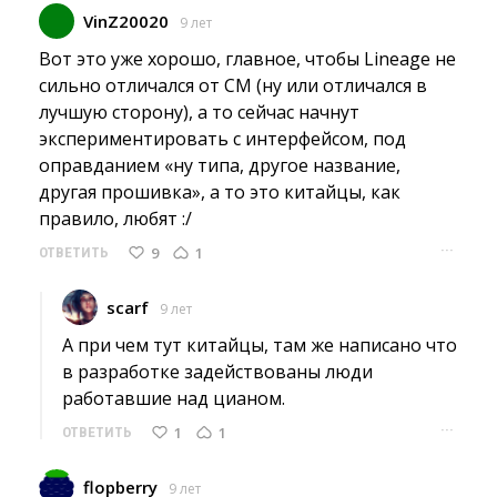
VinZ20020
9 лет
Вот это уже хорошо, главное, чтобы Lineage не 
сильно отличался от CM (ну или отличался в
лучшую сторону), а то сейчас начнут
экспериментировать с интерфейсом, под
оправданием «ну типа, другое название,
другая прошивка», а то это китайцы, как
правило, любят :/
···
9
1
ОТВЕТИТЬ
scarf
9 лет
А при чем тут китайцы, там же написано что 
в разработке задействованы люди
работавшие над цианом.
···
1
1
ОТВЕТИТЬ
flopberry
9 лет