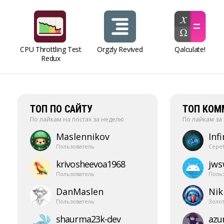
CPU Throttling Test
Orgzly Revived
Qalculate!
Redux
ТОП ПО САЙТУ
ТОП КОМ
По лайкам на постах за неделю
По лайкам за
Maslennikov
Infi
Пользователь
Сере
krivosheevoa1968
jw
Пользователь
Поль
DanMaslen
Nik
Пользователь
Золо
shaurma23k-​dev
azur