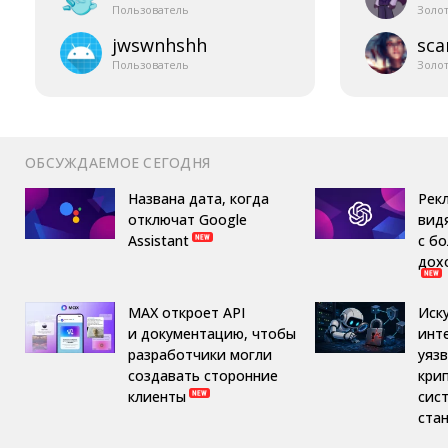
Пользователь
Золо
jwswnhshh
sca
Пользователь
Золо
ОБСУЖДАЕМОЕ СЕГОДНЯ
Названа дата, когда
Рек
отключат Google
вид
Assistant
с б
дох
MAX откроет API
Иск
и документацию, чтобы
инт
разработчики могли
уяз
создавать сторонние
кри
клиенты
сис
ста