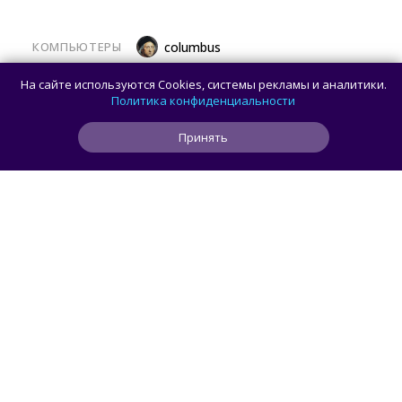
КОМПЬЮТЕРЫ
columbus
Какой ПК собрать в августе 2026 года:
На сайте используются Cookies, системы рекламы и аналитики.
лучшие игровые сборки от 59 100 рублей
Политика конфиденциальности
Принять