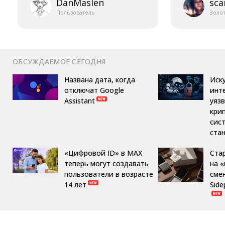
DanMaslen
sca
Пользователь
Золо
ОБСУЖДАЕМОЕ СЕГОДНЯ
Названа дата, когда
Иск
отключат Google
инт
Assistant
уяз
кри
сис
ста
«Цифровой ID» в MAX
Ста
теперь могут создавать
на 
пользователи в возрасте
сме
14 лет
Side