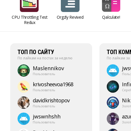
CPU Throttling Test
Orgzly Revived
Qalculate!
Redux
ТОП ПО САЙТУ
ТОП КОМ
По лайкам на постах за неделю
По лайкам за
Maslennikov
jw
Пользователь
Поль
krivosheevoa1968
Infi
Пользователь
Сере
davidkrishtopov
Nik
Пользователь
Золо
jwswnhshh
azur
Пользователь
Золо