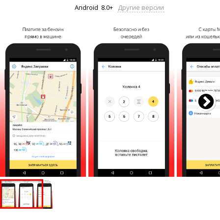
Android
8.0+
Другие версии