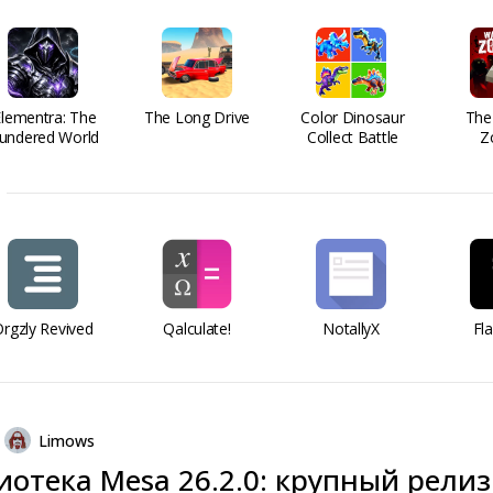
Elementra: The
The Long Drive
Color Dinosaur
The
undered World
Collect Battle
Z
rgzly Revived
Qalculate!
NotallyX
Fl
Limows
отека Mesa 26.2.0: крупный релиз