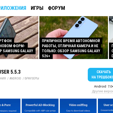
РИЛОЖЕНИЯ
ИГРЫ
ФОРУМ
АРТФОН
ПРИЛИЧНОЕ ВРЕМЯ АВТОНОМНОЙ
 НОВОМ ФОРМ-
РАБОТЫ, ОТЛИЧНАЯ КАМЕРА И НЕ
Р SAMSUNG GALAXY
ТОЛЬКО: ОБЗОР SAMSUNG GALAXY
S26+
SER 5.5.3
СКАЧАТЬ
НА ТРЕШБОК
НИЯ
/ 
ANDROID
/ 
БРАУЗЕРЫ
Android
7.0
Другие верс