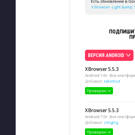
Есть обновление в Goo
X Browser -Light &amp; 
ПОДПИШИТ
П
ВЕРСИЯ ANDROID
XBrowser 5.5.3
Android 7.0+
Все платфо
Добавил:
takeitout
Проверен
XBrowser 5.5.3
Android 7.0+
Все платфо
Добавил:
cringing
Проверен