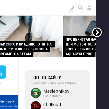
ПРОДВИНУТАЯ НАСАДКА
ПАР 200°C И НИ ЕДИНОГО ПЯТНА:
ДЛЯ МЫТЬЯ ПОЛОВ И СТ
ОБЗОР МОЮЩЕГО ПЫЛЕСОСА
КОРПУС: ОБЗОР DREAME Z
DREAME H16 STEAM
AQUACYCLE PRO
СЕ
ТОП ПО САЙТУ
По лайкам на постах за неделю
+
ии
Maslennikov
Пользователь
C00lkidd