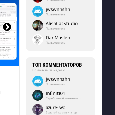
Пользователь
jwswnhshh
Пользователь
AlisaCatStudio
Пользователь
DanMaslen
Пользователь
ТОП КОММЕНТАТОРОВ
По лайкам за неделю
jwswnhshh
Пользователь
 
Infiniti01
Серебряный комментатор
azure-​iwc
Золотой комментатор