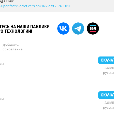
gle Play:
Super fast (Secret version) 16 июля 2026, 00:00
ЕСЬ НА НАШИ ПАБЛИКИ
РО ТЕХНОЛОГИИ!
Добавить
обновление
СКАЧА
рмы
2.6 M
русски
СКАЧА
рмы
2.6 M
русски