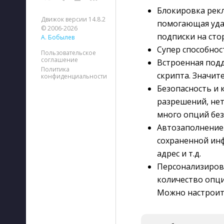
Блокировка рекл
Движок версии 14.8.2
помогающая уда
© 2006-2026
подписки на сто
А. Бобылев
Супер способнос
Пользовательское
соглашение
Встроенная под
Политика
скрипта. Значит
конфиденциальности
Безопасность и 
разрешений, нет
много опций бе
Автозаполнение
сохраненной инф
адрес и т.д.
Персонализиров
количество опци
Можно настроит