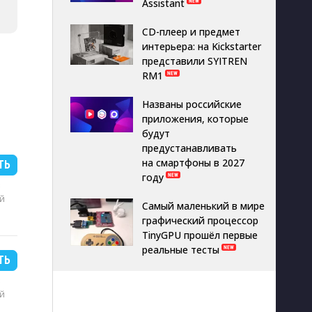
Assistant
CD-плеер и предмет
интерьера: на Kickstarter
представили SYITREN
RM1
Названы российские
приложения, которые
будут
предустанавливать
на смартфоны в 2027
ТЬ
году
B
й
Самый маленький в мире
графический процессор
TinyGPU прошёл первые
реальные тесты
ТЬ
B
й