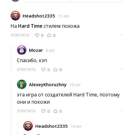
Headshot2335
11 лет
На 
Hard Time
стилем похожа
···
0
0
ОТВЕТИТЬ
Mozar
8 лет
Спасибо, кэп 
···
0
0
ОТВЕТИТЬ
AlexeyKhoruzhny
10 лет
эта игра от создателей Hard Time, поэтому 
они и покожи
···
0
0
ОТВЕТИТЬ
Headshot2335
10 лет