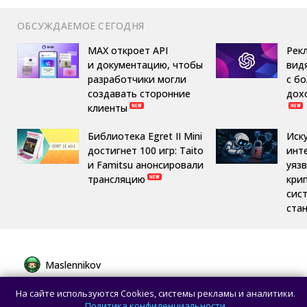
ОБСУЖДАЕМОЕ СЕГОДНЯ
MAX откроет API
Рек
и документацию, чтобы
вид
разработчики могли
с б
создавать сторонние
дох
клиенты
Библиотека Egret II Mini
Иск
достигнет 100 игр: Taito
инт
и Famitsu анонсировали
уяз
трансляцию
кри
сис
ста
Maslennikov
Сборная России выиграла 7 золотых
На сайте используются Cookies, системы рекламы и аналитики.
медалей из 8 на Международной
Политика конфиденциальности