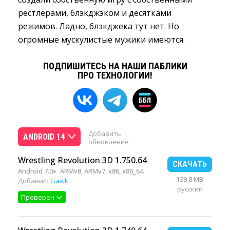
рестлерами, блэкджэком и десятками
режимов. Ладно, блэкджека тут нет. Но
огромные мускулистые мужики имеются.
ПОДПИШИТЕСЬ НА НАШИ ПАБЛИКИ
ПРО ТЕХНОЛОГИИ!
Добавить
ANDROID 14
обновление
Wrestling Revolution 3D 1.750.64
СКАЧАТЬ
Android 7.0+
ARMv8, ARMv7, x86, x86_64
139.8 MB
Добавил:
Gawk
русский
Проверен