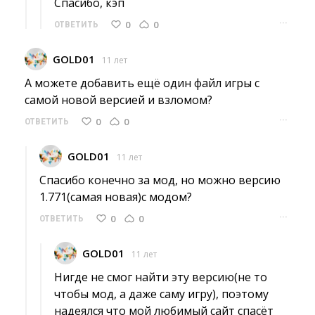
Спасибо, кэп 
···
0
0
ОТВЕТИТЬ
GOLD01
11 лет
А можете добавить ещё один файл игры с 
самой новой версией и взломом?
···
0
0
ОТВЕТИТЬ
GOLD01
11 лет
Спасибо конечно за мод, но можно версию 
1.771(самая новая)с модом?
···
0
0
ОТВЕТИТЬ
GOLD01
11 лет
Нигде не смог найти эту версию(не то 
чтобы мод, а даже саму игру), поэтому
надеялся что мой любимый сайт спасёт