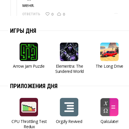
меня.
···
0
0
ОТВЕТИТЬ
ИГРЫ ДНЯ
Arrow Jam Puzzle
Elementra: The
The Long Drive
Sundered World
ПРИЛОЖЕНИЯ ДНЯ
CPU Throttling Test
Orgzly Revived
Qalculate!
Redux