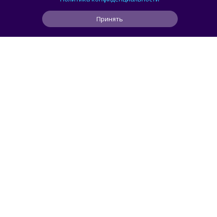
олимпиаде по ИИ
Принять
0
1
0
6 ч
ЧИТАТЬ ДАЛЕЕ
Maslennikov
APPLE