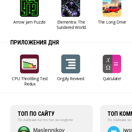
Arrow Jam Puzzle
Elementra: The
The Long Drive
Sundered World
ПРИЛОЖЕНИЯ ДНЯ
CPU Throttling Test
Orgzly Revived
Qalculate!
Redux
ТОП ПО САЙТУ
ТОП КОМ
По лайкам на постах за неделю
По лайкам за
Maslennikov
jw