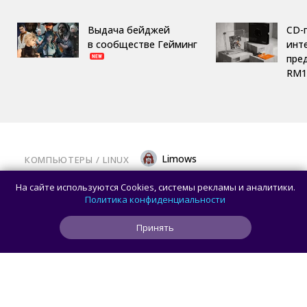
Выдача бейджей
CD-
в сообществе Гейминг
инте
пре
RM1
Limows
КОМПЬЮТЕРЫ
/ 
LINUX
Вышла библиотека Mesa 26.2.0: крупный
На сайте используются Cookies, системы рекламы и аналитики.
релиз с исправлениями для современных
Политика конфиденциальности
видеокарт на Linux
Принять