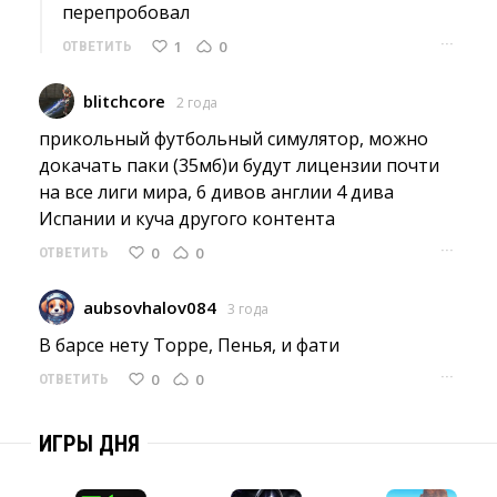
перепробовал
···
1
0
ОТВЕТИТЬ
blitchcore
2 года
прикольный футбольный симулятор, можно 
докачать паки (35мб)и будут лицензии почти
на все лиги мира, 6 дивов англии 4 дива
Испании и куча другого контента
···
0
0
ОТВЕТИТЬ
aubsovhalov084
3 года
В барсе нету Торре, Пенья, и фати 
···
0
0
ОТВЕТИТЬ
ИГРЫ ДНЯ