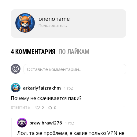
onenoname
Пользователь
4 КОММЕНТАРИЯ
ПО ЛАЙКАМ
Оставьте комментарий...
arkarlyfaizrakhm
1 год
Почему не скачивается паки? 
···
2
0
ОТВЕТИТЬ
brawlbrawl276
1 год
Лол, та же проблема, я какие только VPN не 