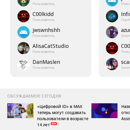
Пользователь
Поль
C00lkidd
Infi
Пользователь
Сере
jwswnhshh
azur
Пользователь
Золо
AlisaCatStudio
C00
Пользователь
Поль
DanMaslen
sca
Пользователь
Золо
ОБСУЖДАЕМОЕ СЕГОДНЯ
«Цифровой ID» в MAX
Назв
теперь могут создавать
отк
пользователи в возрасте
Assi
14 лет