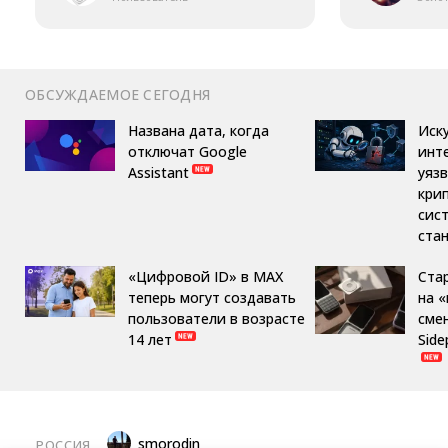
ОБСУЖДАЕМОЕ СЕГОДНЯ
Названа дата, когда
Иск
отключат Google
инт
Assistant
уяз
кри
сис
ста
«Цифровой ID» в MAX
Ста
теперь могут создавать
на 
пользователи в возрасте
сме
14 лет
Side
smorodin
РОССИЯ