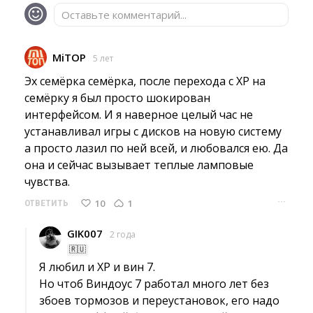
Оставьте комментарий...
MiTOP
5 лет
Эх семёрка семёрка, после перехода с XP на 
семёрку я был просто шокирован
интерфейсом. И я наверное целый час не
устанавливал игры с дисков на новую систему
а просто лазил по ней всей, и любовался ею. Да
она и сейчас вызывает теплые ламповые
чувства.
···
10
1
ОТВЕТИТЬ
GIK007
2 года
🇷🇺
Я любил и XP и вин 7.
Но чтоб Виндоус 7 работал много лет без 
збоев тормозов и переустановок, его надо