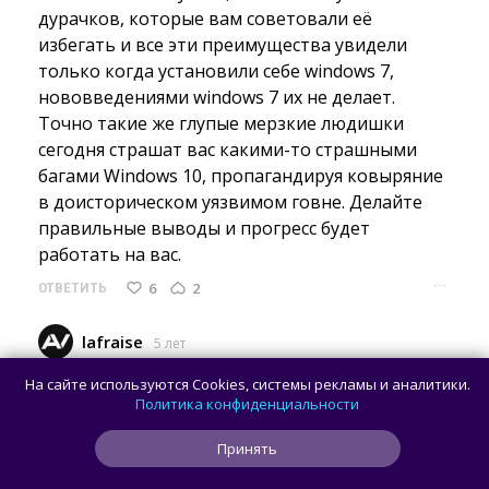
дурачков, которые вам советовали её
избегать и все эти преимущества увидели
только когда установили себе windows 7,
нововведениями windows 7 их не делает.
Точно такие же глупые мерзкие людишки
сегодня страшат вас какими-то страшными
багами Windows 10, пропагандируя ковыряние
в доисторическом уязвимом говне. Делайте
правильные выводы и прогресс будет
работать на вас.
···
6
2
ОТВЕТИТЬ
lafraise
5 лет
Сижу на 7ке и даже мысли нет переходить на 
На сайте используются Cookies, системы рекламы и аналитики.
10ку.
Политика конфиденциальности
···
3
1
ОТВЕТИТЬ
Принять
Xran2
5 лет