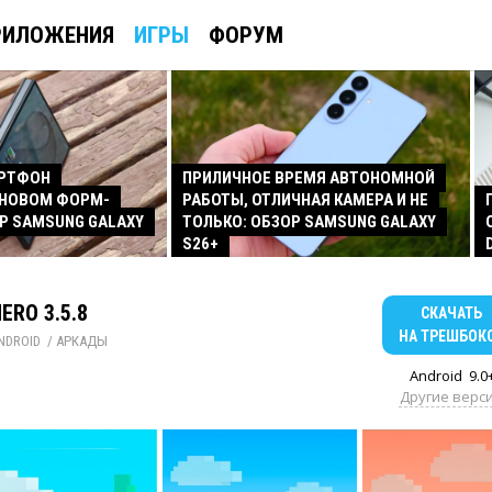
РИЛОЖЕНИЯ
ИГРЫ
ФОРУМ
АРТФОН
ПРИЛИЧНОЕ ВРЕМЯ АВТОНОМНОЙ
 НОВОМ ФОРМ-
РАБОТЫ, ОТЛИЧНАЯ КАМЕРА И НЕ
Р SAMSUNG GALAXY
ТОЛЬКО: ОБЗОР SAMSUNG GALAXY
S26+
ERO 3.5.8
СКАЧАТЬ
НА ТРЕШБОК
NDROID
/ 
АРКАДЫ
Android
9.0
Другие верс