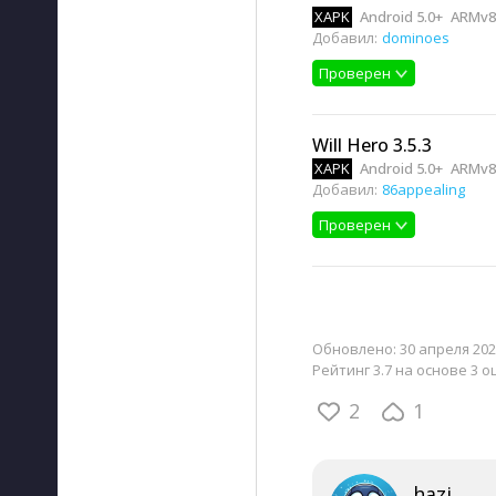
XAPK
Android 5.0+
ARMv8,
Добавил:
dominoes
Проверен
Will Hero 3.5.3
XAPK
Android 5.0+
ARMv8,
Добавил:
86appealing
Проверен
Обновлено:
30 апреля 202
Рейтинг 3.7 на основе 3 о
2
1
hazi