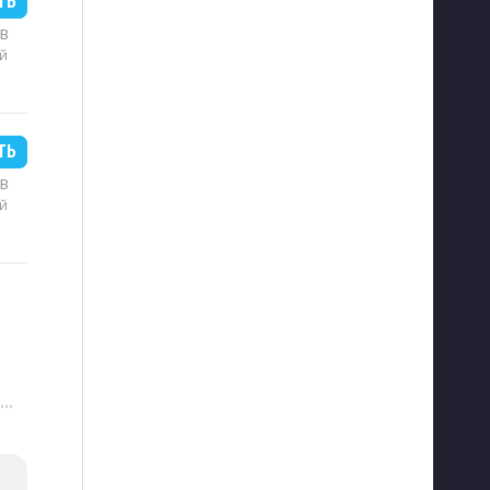
ТЬ
MB
й
ТЬ
MB
й
···