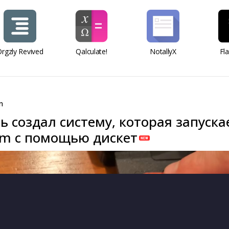
rgzly Revived
Qalculate!
NotallyX
Fl
n
 создал систему, которая запуска
am с помощью дискет