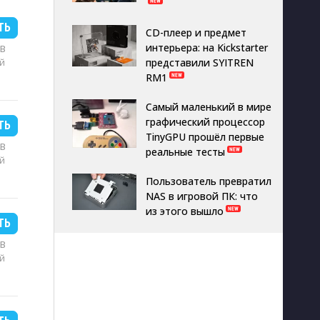
ТЬ
CD-плеер и предмет
интерьера: на Kickstarter
MB
й
представили SYITREN
RM1
Самый маленький в мире
графический процессор
ТЬ
TinyGPU прошёл первые
MB
реальные тесты
й
Пользователь превратил
NAS в игровой ПК: что
из этого вышло
ТЬ
MB
й