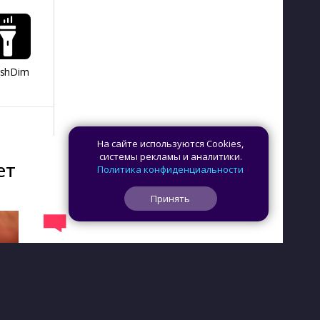
ashDim
Day Counter –
App Lock
Dazzify Fi
Cчетчик дней
На сайте используются Cookies,
системы рекламы и аналитики.
ет
Политика конфиденциальности
Принять