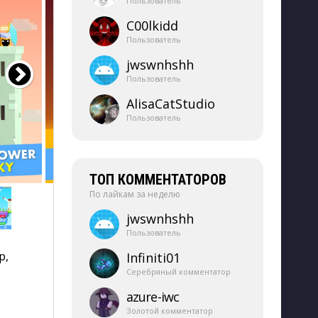
Пользователь
C00lkidd
Пользователь
jwswnhshh
Пользователь
AlisaCatStudio
Пользователь
ТОП КОММЕНТАТОРОВ
По лайкам за неделю
jwswnhshh
Пользователь
, 
Infiniti01
Серебряный комментатор
.
azure-​iwc
Золотой комментатор