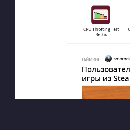
CPU Throttling Test
O
Redux
smorodi
ГЕЙМИНГ
Пользователь
игры из Ste