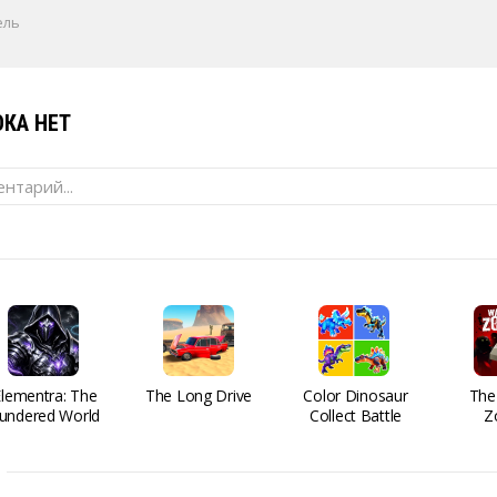
ель
КА НЕТ
нтарий...
Elementra: The
The Long Drive
Color Dinosaur
The
undered World
Collect Battle
Z