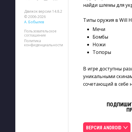
найди шлемы для укр
Движок версии 14.8.2
© 2006-2026
Типы оружия в Will H
А. Бобылев
Мечи
Пользовательское
соглашение
Бомбы
Политика
Ножи
конфиденциальности
Топоры
В игре доступны раз
уникальными скинами
сочетающий в себе 
ПОДПИШИТ
П
ВЕРСИЯ ANDROID