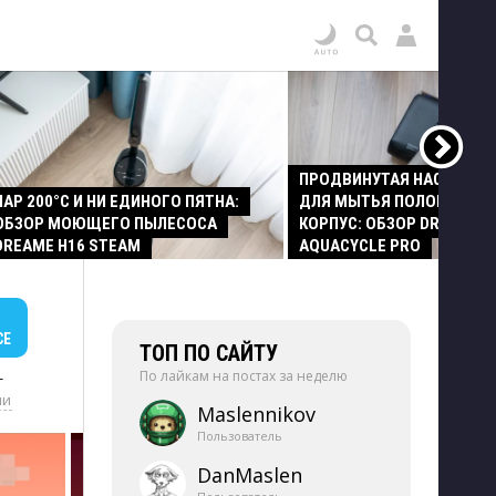
ПРОДВИНУТАЯ НАСАДКА
ПАР 200°C И НИ ЕДИНОГО ПЯТНА:
ДЛЯ МЫТЬЯ ПОЛОВ И СТ
ОБЗОР МОЮЩЕГО ПЫЛЕСОСА
КОРПУС: ОБЗОР DREAME Z
DREAME H16 STEAM
AQUACYCLE PRO
СЕ
ТОП ПО САЙТУ
По лайкам на постах за неделю
+
ии
Maslennikov
Пользователь
DanMaslen