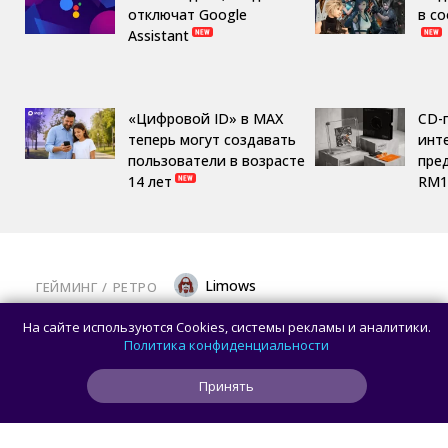
отключат Google
в с
Assistant
«Цифровой ID» в MAX
CD-
теперь могут создавать
инте
пользователи в возрасте
пре
14 лет
RM1
Limows
ГЕЙМИНГ
/ 
РЕТРО
Коллекционеры, готовьте кошельки: Taito
На сайте используются Cookies, системы рекламы и аналитики.
и Famitsu анонсировали трансляцию
Политика конфиденциальности
о расширении библиотеки аркадной Egret
Принять
II Mini