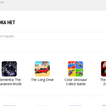
ель
КА НЕТ
нтарий...
Elementra: The
The Long Drive
Color Dinosaur
The
undered World
Collect Battle
Z