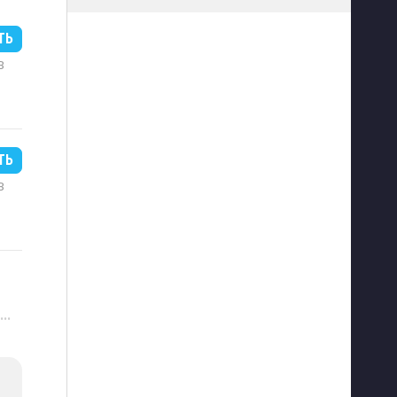
ТЬ
B
ТЬ
B
···