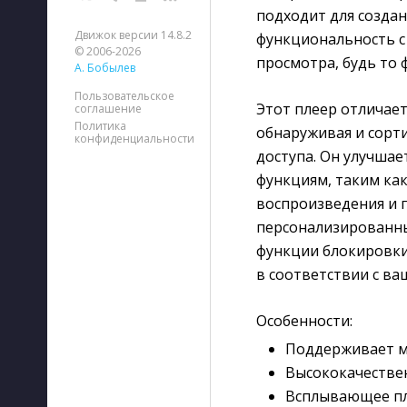
подходит для создан
Движок версии 14.8.2
функциональность с
© 2006-2026
просмотра, будь то 
А. Бобылев
Пользовательское
Этот плеер отличае
соглашение
Политика
обнаруживая и сорт
конфиденциальности
доступа. Он улучша
функциям, таким ка
воспроизведения и 
персонализированн
функции блокировки
в соответствии с в
Особенности:
Поддерживает м
Высококачествен
Всплывающее пл