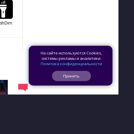
ashDim
Day Counter –
App Lock
Dazzify Fi
Cчетчик дней
На сайте используются Cookies,
системы рекламы и аналитики.
Политика конфиденциальности
Принять