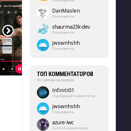
Пользователь
DanMaslen
Пользователь
shaurma23k-​dev
Пользователь
jwswnhshh
Пользователь
ТОП КОММЕНТАТОРОВ
По лайкам за неделю
Infiniti01
Серебряный комментатор
jwswnhshh
Пользователь
azure-​iwc
Золотой комментатор