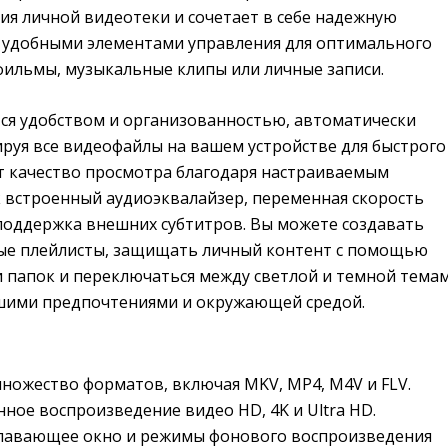
ия личной видеотеки и сочетает в себе надежную
 удобными элементами управления для оптимального
фильмы, музыкальные клипы или личные записи.
тся удобством и организованностью, автоматически
ируя все видеофайлы на вашем устройстве для быстрого
ет качество просмотра благодаря настраиваемым
к встроенный аудиоэквалайзер, переменная скорость
поддержка внешних субтитров. Вы можете создавать
ые плейлисты, защищать личный контент с помощью
 папок и переключаться между светлой и темной тема
ашими предпочтениями и окружающей средой.
ножество форматов, включая MKV, MP4, M4V и FLV.
ное воспроизведение видео HD, 4K и Ultra HD.
авающее окно и режимы фонового воспроизведения