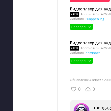
Видеоплеер для анд
XAPK
Android 6.0+
ARMv8,
Добавил:
86appealing
Проверен
Видеоплеер для анд
XAPK
Android 6.0+
ARMv8,
Добавил:
dominoes
Проверен
Обновлено:
4 апреля 2026,
0
0
unengag