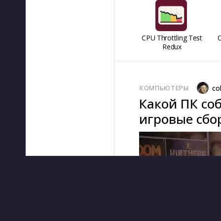
CPU Throttling Test
O
Redux
КОМПЬЮТЕРЫ
co
Какой ПК соб
игровые сбор