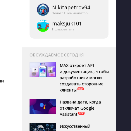
Nikitapetrov94
Золотой комментатор
maksjuk101
Пользователь
ОБСУЖДАЕМОЕ СЕГОДНЯ
MAX откроет API
и документацию, чтобы
разработчики могли
ми
создавать сторонние
клиенты
Названа дата, когда
отключат Google
Assistant
Искусственный