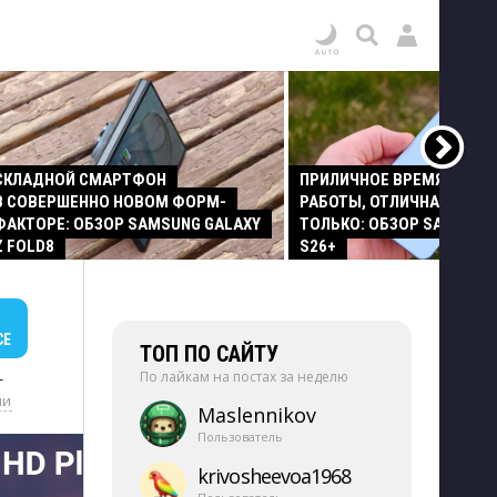
СКЛАДНОЙ СМАРТФОН
ПРИЛИЧНОЕ ВРЕМЯ АВТО
В СОВЕРШЕННО НОВОМ ФОРМ-
РАБОТЫ, ОТЛИЧНАЯ КАМЕР
ФАКТОРЕ: ОБЗОР SAMSUNG GALAXY
ТОЛЬКО: ОБЗОР SAMSUNG
Z FOLD8
S26+
СЕ
ТОП ПО САЙТУ
По лайкам на постах за неделю
+
ии
Maslennikov
Пользователь
krivosheevoa1968