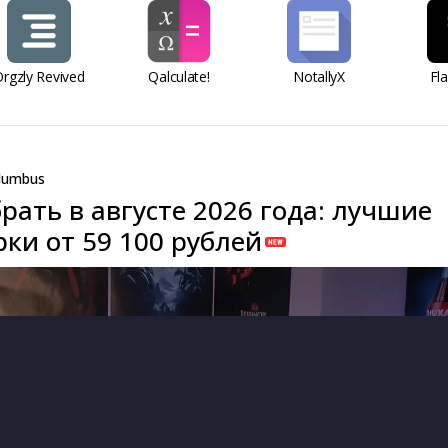
rgzly Revived
Qalculate!
NotallyX
Fl
lumbus
рать в августе 2026 года: лучшие
ки от 59 100 рублей