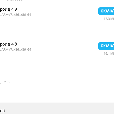
обновление
роид 4.9
СКАЧА
 ARMv7, x86, x86_64
17.3 M
роид 4.8
СКАЧА
 ARMv7, x86, x86_64
16.1 M
 02:56
.
ed