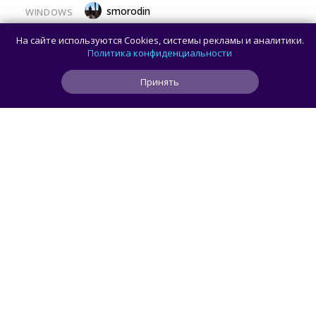
smorodin
WINDOWS
32 ГБ ОЗУ для Windows 11 больше
На сайте используются Cookies, системы рекламы и аналитики.
не нужны: Microsoft удалила эту
Политика конфиденциальности
рекомендацию с сайта
Принять
0
0
0
10 мин
ЧИТАТЬ ДАЛЕЕ