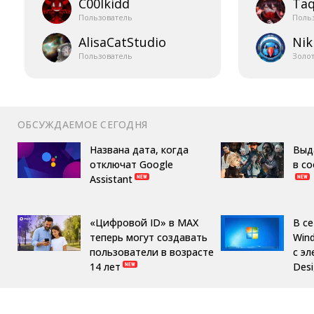
C00lkidd
Taq
Пользователь
Поль
AlisaCatStudio
Nik
Пользователь
Золо
ОБСУЖДАЕМОЕ СЕГОДНЯ
Названа дата, когда
Выд
отключат Google
в с
Assistant
«Цифровой ID» в MAX
В с
теперь могут создавать
Win
пользователи в возрасте
с эл
14 лет
Des