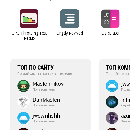
CPU Throttling Test
Orgzly Revived
Qalculate!
Redux
ТОП ПО САЙТУ
ТОП КОМ
По лайкам на постах за неделю
По лайкам за
Maslennikov
jw
Пользователь
Поль
DanMaslen
Infi
Пользователь
Сере
jwswnhshh
azur
Пользователь
Золо