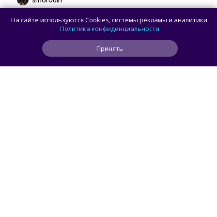
В браузере Chrome для Android и iOS
На сайте используются Cookies, системы рекламы и аналитики.
появилась новая панель навигации
Политика конфиденциальности
с кнопкой Gemini
Принять
3
0
0
24 мин
ЧИТАТЬ ДАЛЕЕ
smorodin