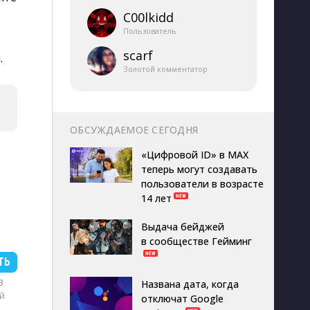
C00lkidd
Пользователь
scarf
.
Золотой комментатор
ОБСУЖДАЕМОЕ СЕГОДНЯ
«Цифровой ID» в MAX
теперь могут создавать
пользователи в возрасте
14 лет
Выдача бейджей
в сообществе Гейминг
ТЬ
B
Названа дата, когда
й
отключат Google