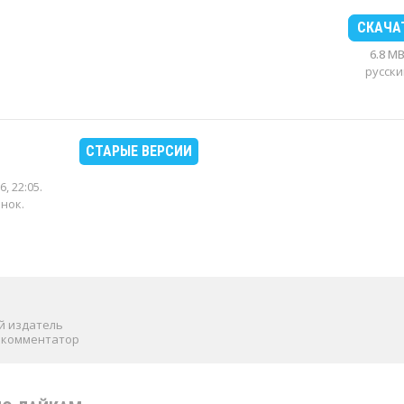
СКАЧА
6.8 M
русски
СТАРЫЕ ВЕРСИИ
6, 22:05
.
енок.
й издатель
 комментатор