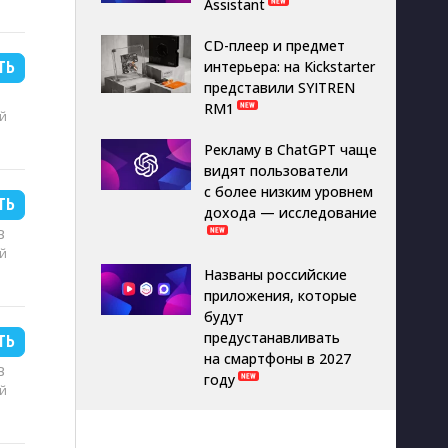
Assistant
CD-плеер и предмет
интерьера: на Kickstarter
ТЬ
представили SYITREN
RM1
й
Рекламу в ChatGPT чаще
видят пользователи
с более низким уровнем
ТЬ
дохода — исследование
B
й
Названы российские
приложения, которые
будут
предустанавливать
ТЬ
на смартфоны в 2027
B
году
й