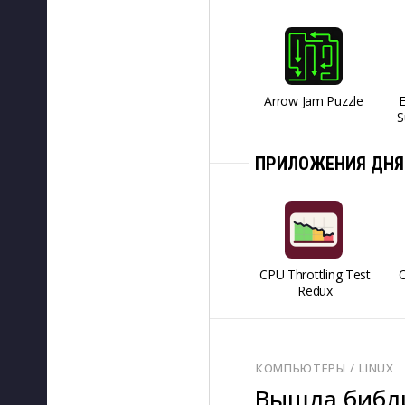
Arrow Jam Puzzle
S
ПРИЛОЖЕНИЯ ДНЯ
CPU Throttling Test
O
Redux
КОМПЬЮТЕРЫ
/ 
LINUX
Вышла библи