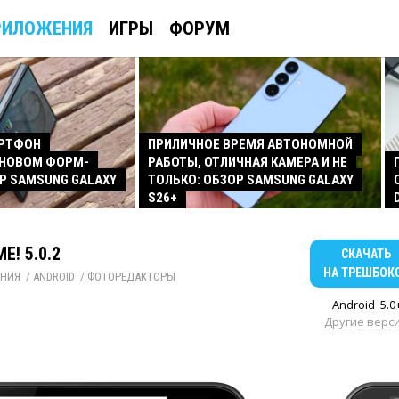
РИЛОЖЕНИЯ
ИГРЫ
ФОРУМ
АРТФОН
ПРИЛИЧНОЕ ВРЕМЯ АВТОНОМНОЙ
 НОВОМ ФОРМ-
РАБОТЫ, ОТЛИЧНАЯ КАМЕРА И НЕ
Р SAMSUNG GALAXY
ТОЛЬКО: ОБЗОР SAMSUNG GALAXY
S26+
E! 5.0.2
СКАЧАТЬ
НА ТРЕШБОК
НИЯ
/ 
ANDROID
/ 
ФОТОРЕДАКТОРЫ
Android
5.0
Другие верс