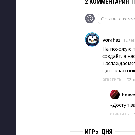
2 КОММЕНТАРИЯ
Оставьте комме
Vorahaz
12 лет
На похожую т
создаёт, а н
наслаждаемся
одноклассник
0
ОТВЕТИТЬ
heave
«Доступ з
ОТВЕТИТЬ
ИГРЫ ДНЯ