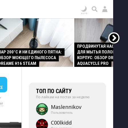
ПРОДВИНУТАЯ НАСАДКА
ПАР 200°C И НИ ЕДИНОГО ПЯТНА:
ДЛЯ МЫТЬЯ ПОЛОВ И СТ
ОБЗОР МОЮЩЕГО ПЫЛЕСОСА
КОРПУС: ОБЗОР DREAME Z
DREAME H16 STEAM
AQUACYCLE PRO
СЕ
ТОП ПО САЙТУ
По лайкам на постах за неделю
+
ии
Maslennikov
Пользователь
C00lkidd