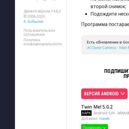
второй снимок;
Движок версии 14.8.2
Подождите неско
© 2006-2026
А. Бобылев
Программа постарае
Пользовательское
соглашение
Политика
Есть обновление в Goo
конфиденциальности
AI Clone Camera - Twin 
ПОДПИШИТ
П
ВЕРСИЯ ANDROID
Twin Me! 5.0.2
XAPK
Android 5.0+
ARMv8,
Добавил:
Gawk
Проверен