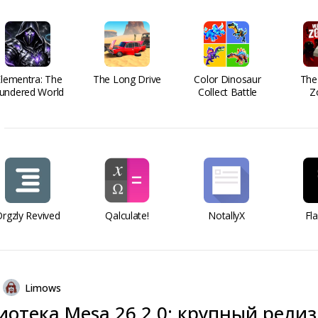
Elementra: The
The Long Drive
Color Dinosaur
The
undered World
Collect Battle
Z
rgzly Revived
Qalculate!
NotallyX
Fl
Limows
отека Mesa 26.2.0: крупный релиз