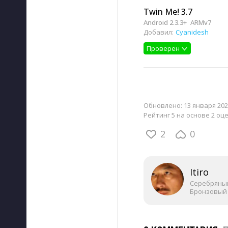
Twin Me! 3.7
Android 2.3.3+
ARMv7
Добавил:
Cyanidesh
Проверен
Обновлено:
13 января 202
Рейтинг 5 на основе 2 оц
2
0
Itiro
Серебряны
Бронзовый