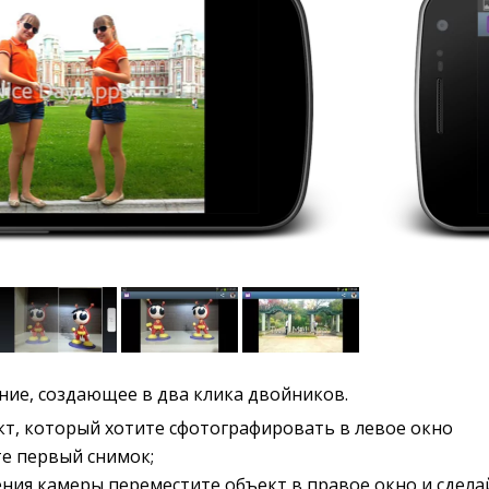
ие, создающее в два клика двойников.
т, который хотите сфотографировать в левое окно
те первый снимок;
ния камеры переместите объект в правое окно и сдела