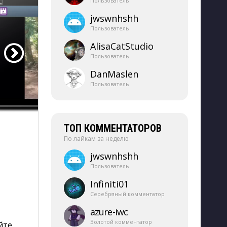
Пользователь
jwswnhshh
Пользователь
AlisaCatStudio
Пользователь
DanMaslen
Пользователь
ТОП КОММЕНТАТОРОВ
По лайкам за неделю
jwswnhshh
Пользователь
Infiniti01
Серебряный комментатор
azure-​iwc
Золотой комментатор
йте