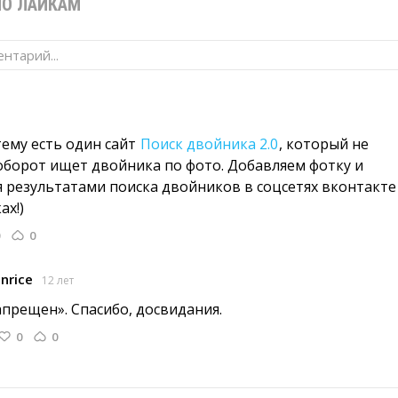
ПО ЛАЙКАМ
нтарий...
ему есть один сайт 
Поиск двойника 2.0
, который не
аоборот ищет двойника по фото. Добавляем фотку и
 результатами поиска двойников в соцсетях вконтакте
ах!)
0
nrice
12 лет
апрещен». Спасибо, досвидания. 
0
0