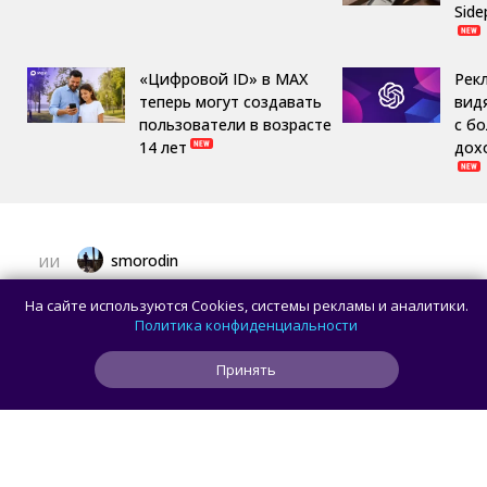
Side
«Цифровой ID» в MAX
Рек
теперь могут создавать
вид
пользователи в возрасте
с б
14 лет
дох
smorodin
ИИ
Пользователь попросил Claude Opus 5
На сайте используются Cookies, системы рекламы и аналитики.
сделать резервную копию данных, но ИИ
Политика конфиденциальности
вместо этого удалил папку Users
Принять