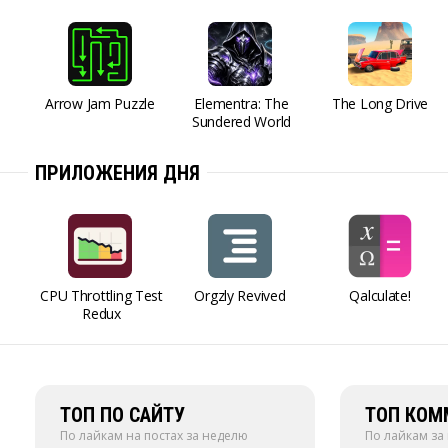
Arrow Jam Puzzle
Elementra: The
The Long Drive
Sundered World
ПРИЛОЖЕНИЯ ДНЯ
CPU Throttling Test
Orgzly Revived
Qalculate!
Redux
ТОП ПО САЙТУ
ТОП КОМ
По лайкам на постах за неделю
По лайкам за