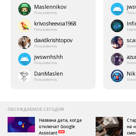
Maslennikov
jw
Пользователь
Поль
krivosheevoa1968
Infi
Пользователь
Сере
davidkrishtopov
sca
Пользователь
Золо
jwswnhshh
azur
Пользователь
Золо
DanMaslen
Nik
Пользователь
Золо
ОБСУЖДАЕМОЕ СЕГОДНЯ
Названа дата, когда
Ста
отключат Google
на 
Assistant
сме