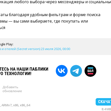
икация любого выбора через мессенджеры и социальны
таты благодаря удобным фильтрам и форме поиска
амы — вы сами выбираете, где покупать или
ься
gle Play:
и отелей (Secret version) 23 июля 2026, 00:00
ЕСЬ НА НАШИ ПАБЛИКИ
РО ТЕХНОЛОГИИ!
Добавить
обновление
СКАЧА
 ARMv7, x86, x86_64
8.4 M