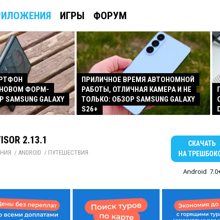
РИЛОЖЕНИЯ
ИГРЫ
ФОРУМ
АРТФОН
ПРИЛИЧНОЕ ВРЕМЯ АВТОНОМНОЙ
 НОВОМ ФОРМ-
РАБОТЫ, ОТЛИЧНАЯ КАМЕРА И НЕ
Р SAMSUNG GALAXY
ТОЛЬКО: ОБЗОР SAMSUNG GALAXY
S26+
ISOR 2.13.1
СКАЧАТЬ
НИЯ
/ 
ANDROID
/ 
ПУТЕШЕСТВИЯ
НА ТРЕШБОК
Android
7.0