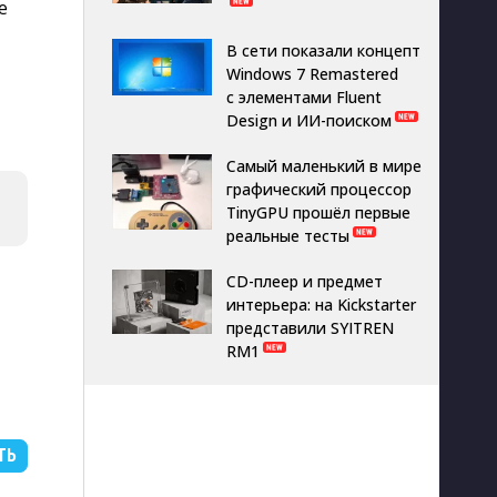
е
В сети показали концепт
Windows 7 Remastered
с элементами Fluent
Design и ИИ-поиском
Самый маленький в мире
графический процессор
TinyGPU прошёл первые
реальные тесты
CD-плеер и предмет
интерьера: на Kickstarter
представили SYITREN
RM1
ТЬ
B