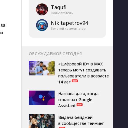
Taqufi
Пользователь
Nikitapetrov94
 за
Золотой комментатор
ми
ОБСУЖДАЕМОЕ СЕГОДНЯ
«Цифровой ID» в MAX
теперь могут создавать
пользователи в возрасте
14 лет
Названа дата, когда
отключат Google
Assistant
Выдача бейджей
в сообществе Гейминг