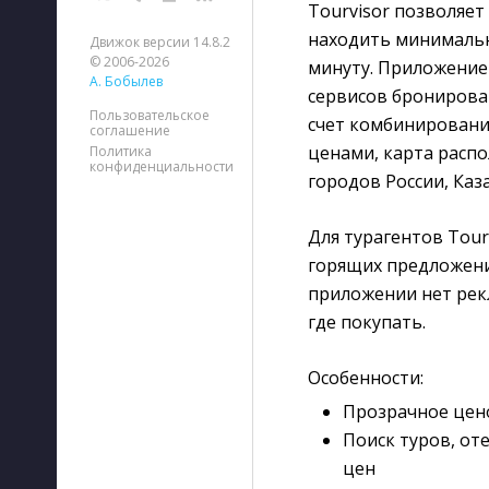
Tourvisor позволяет
находить минимальн
Движок версии 14.8.2
© 2006-2026
минуту. Приложение
А. Бобылев
сервисов бронирова
Пользовательское
счет комбинировани
соглашение
ценами, карта расп
Политика
конфиденциальности
городов России, Каза
Для турагентов Tour
горящих предложени
приложении нет рек
где покупать.
Особенности:
Прозрачное цено
Поиск туров, от
цен