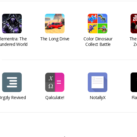
Elementra: The
The Long Drive
Color Dinosaur
The
undered World
Collect Battle
Z
rgzly Revived
Qalculate!
NotallyX
Fl