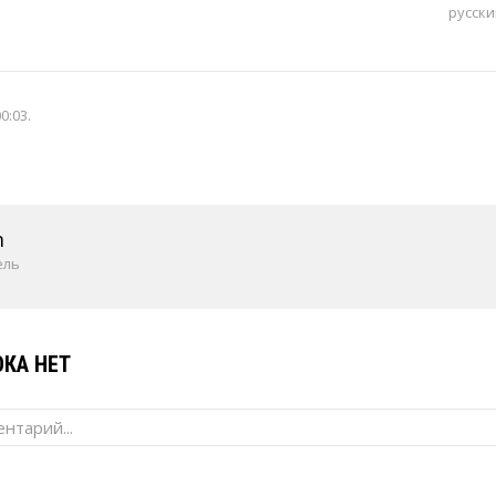
русски
00:03
.
m
ель
КА НЕТ
нтарий...