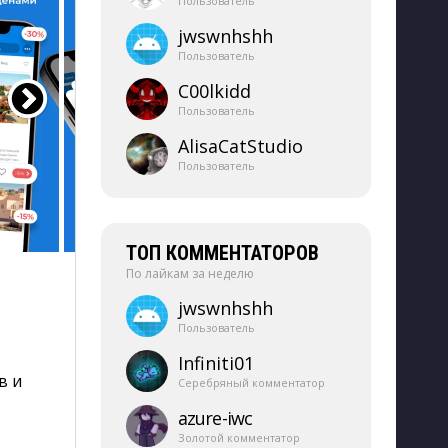
Пользователь
jwswnhshh
Пользователь
C00lkidd
Пользователь
AlisaCatStudio
Пользователь
ТОП КОММЕНТАТОРОВ
По лайкам за неделю
jwswnhshh
Пользователь
Infiniti01
в и
Серебряный комментатор
azure-​iwc
Золотой комментатор