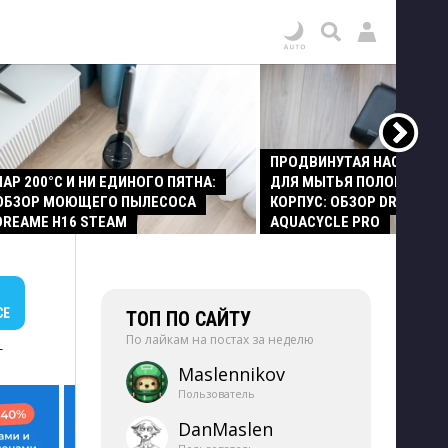
ПРОДВИНУТАЯ НАСАДКА
ПАР 200°C И НИ ЕДИНОГО ПЯТНА:
ДЛЯ МЫТЬЯ ПОЛОВ И СТ
ОБЗОР МОЮЩЕГО ПЫЛЕСОСА
КОРПУС: ОБЗОР DREAME Z
DREAME H16 STEAM
AQUACYCLE PRO
СЕ
ТОП ПО САЙТУ
По лайкам на постах за неделю
+
Maslennikov
Пользователь
DanMaslen