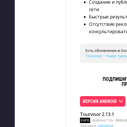
Создание и публ
сети
Быстрые резуль
Отсутствие рекл
консультироват
Есть обновление в Goo
Tourvisor・поиск туров 
ПОДПИШИТ
П
ВЕРСИЯ ANDROID
Tourvisor 2.13.1
XAPK
Android 7.0+
ARMv8,
Добавил:
takeitout