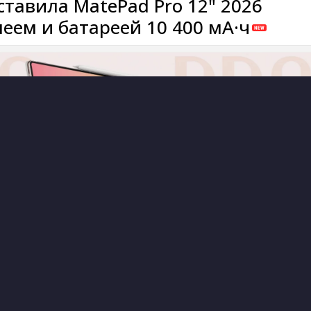
ставила MatePad Pro 12" 2026
леем и батареей 10 400 мА·ч
1
0
8 часов назад
Astramak
 ТЕХНИКИ