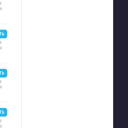
B
й
ТЬ
B
й
ТЬ
B
й
ТЬ
B
й