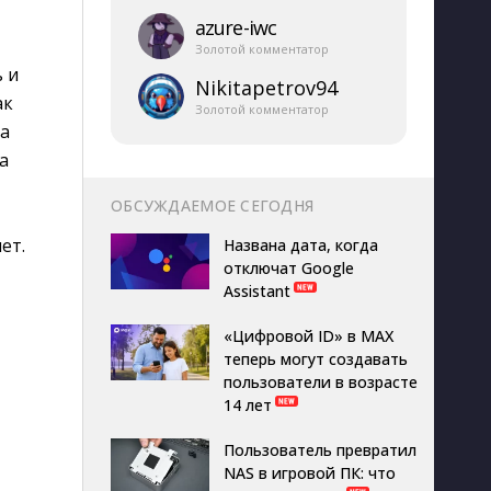
azure-​iwc
Золотой комментатор
ь и
Nikitapetrov94
ак
Золотой комментатор
ка
а
ОБСУЖДАЕМОЕ СЕГОДНЯ
ет.
Названа дата, когда
отключат Google
Assistant
«Цифровой ID» в MAX
теперь могут создавать
пользователи в возрасте
14 лет
Пользователь превратил
NAS в игровой ПК: что