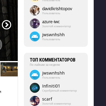
Пользователь
davidkrishtopov
Пользователь
azure-​iwc
Золотой комментатор
jwswnhshh
Пользователь
ТОП КОММЕНТАТОРОВ
По лайкам за неделю
jwswnhshh
Пользователь
Infiniti01
Серебряный комментатор
и
scarf
Золотой комментатор