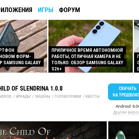
РИЛОЖЕНИЯ
ИГРЫ
ФОРУМ
АРТФОН
ПРИЛИЧНОЕ ВРЕМЯ АВТОНОМНОЙ
 НОВОМ ФОРМ-
РАБОТЫ, ОТЛИЧНАЯ КАМЕРА И НЕ
Р SAMSUNG GALAXY
ТОЛЬКО: ОБЗОР SAMSUNG GALAXY
S26+
HILD OF SLENDRINA 1.0.8
СКАЧАТЬ
НА ТРЕШБОК
NDROID
/ 
АРКАДЫ
/ 
ЭКШЕНЫ
/ 
ГОЛОВОЛОМКИ
/ 
КВЕСТЫ
Android
6.0
Другие верс