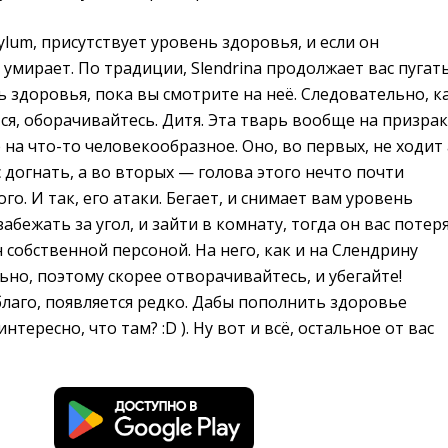
ylum, присутствует уровень здоровья, и если он
 умирает. По традиции, Slendrina продолжает вас пугат
 здоровья, пока вы смотрите на неё. Следовательно, к
ся, оборачивайтесь. Дитя. Эта тварь вообще на призра
 на что-то человекообразное. Оно, во первых, не ходит 
с догнать, а во вторых — голова этого нечто почти
го. И так, его атаки. Бегает, и снимает вам уровень
абежать за угол, и зайти в комнату, тогда он вас потеря
н собственной персоной. На него, как и на Слендрину 
но, поэтому скорее отворачивайтесь, и убегайте!
лаго, появляется редко. Дабы пополнить здоровье
тересно, что там? :D ). Ну вот и всё, остальное от вас
.