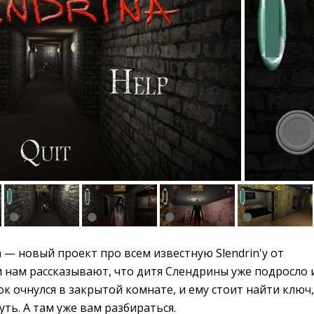
na — новый проект про всем известную Slendrin'у от
ти нам рассказывают, что дитя Слендрины уже подросло 
ок очнулся в закрытой комнате, и ему стоит найти ключ,
уть. А там уже вам разбираться.