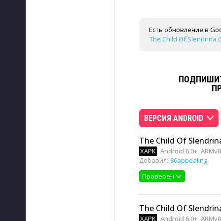
Есть обновление в Goo
The Child Of Slendrina (
ПОДПИШИТ
П
ВЕРСИЯ ANDROID
The Child Of Slendrina
XAPK
Android 6.0+
ARMv8
Добавил:
86appealing
Проверен
The Child Of Slendrina
XAPK
Android 6.0+
ARMv8