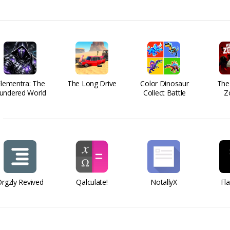
Elementra: The
The Long Drive
Color Dinosaur
The
undered World
Collect Battle
Z
rgzly Revived
Qalculate!
NotallyX
Fl