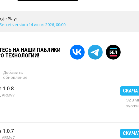
gle Play:
Secret version) 14 июня 2026, 00:00
ЕСЬ НА НАШИ ПАБЛИКИ
РО ТЕХНОЛОГИИ!
Добавить
обновление
 1.0.8
СКАЧА
, ARMv7
92.3 M
русски
 1.0.7
СКАЧА
, ARMv7