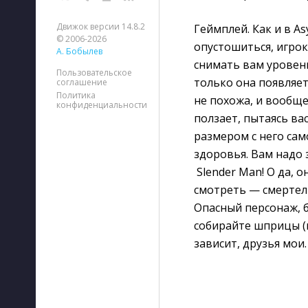
Движок версии 14.8.2
Геймплей. Как и в As
© 2006-2026
опустошиться, игрок
А. Бобылев
снимать вам уровень
Пользовательское
только она появляет
соглашение
Политика
не похожа, и вообще
конфиденциальности
ползает, пытаясь ва
размером с него само
здоровья. Вам надо з
Slender Man! О да, о
смотреть — смертель
Опасный персонаж, б
собирайте шприцы (ин
зависит, друзья мои