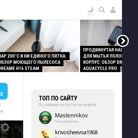
ПРОДВИНУТАЯ НАСАДКА
ПАР 200°C И НИ ЕДИНОГО ПЯТНА:
ДЛЯ МЫТЬЯ ПОЛОВ И СТ
ОБЗОР МОЮЩЕГО ПЫЛЕСОСА
КОРПУС: ОБЗОР DREAME Z
DREAME H16 STEAM
AQUACYCLE PRO
СЕ
ТОП ПО САЙТУ
По лайкам на постах за неделю
+
ии
Maslennikov
Пользователь
krivosheevoa1968