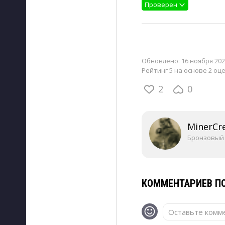
Проверен
Обновлено:
16 ноября 202
Рейтинг 5 на основе 2 оц
2
0
MinerCr
Бронзовый
КОММЕНТАРИЕВ ПО
Оставьте комме