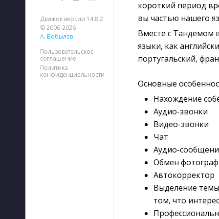
короткий период вре
вы частью нашего я
Движок версии 14.8.2
© 2006-2026
Вместе с Тандемом 
А. Бобылев
языки, как английски
Пользовательское
португальский, фран
соглашение
Политика
конфиденциальности
Основные особеннос
Нахождение соб
Аудио-звонки
Видео-звонки
Чат
Аудио-сообщени
Обмен фотогра
Автокорректор
Выделение темы 
том, что интере
Профессиональн