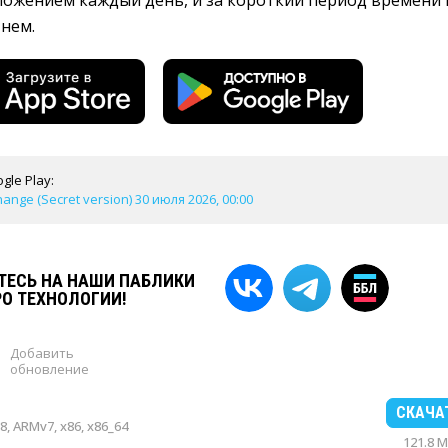
ложением каждый день, и за короткий период времени
 нем.
gle Play:
nge (Secret version) 30 июля 2026, 00:00
ЕСЬ НА НАШИ ПАБЛИКИ
РО ТЕХНОЛОГИИ!
Добавить
обновление
СКАЧА
, ARMv7, x86, x86_64
121.8 