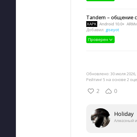
Tandem – общение с
XAPK
Android 10.0+
ARMv8
Добавил:
giseyot
Проверен
Обновлено:
30 июля 2026, 
Рейтинг 5 на основе 2 оц
2
0
Holiday
Алмазный 