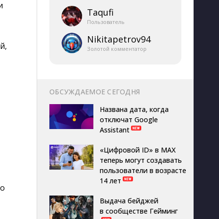
и
Taqufi
Пользователь
Nikitapetrov94
й,
Золотой комментатор
ОБСУЖДАЕМОЕ СЕГОДНЯ
Названа дата, когда
отключат Google
Assistant
«Цифровой ID» в MAX
теперь могут создавать
пользователи в возрасте
14 лет
 о
Выдача бейджей
в сообществе Гейминг