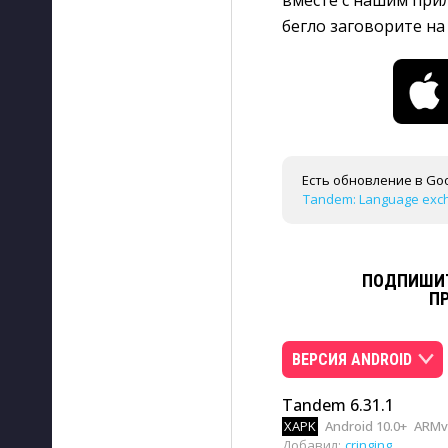
вместе с нашим при
бегло заговорите на
Есть обновление в Goo
Tandem: Language excha
ПОДПИШИТ
П
ВЕРСИЯ ANDROID
Tandem 6.31.1
XAPK
Android 10.0+
ARMv8
Добавил:
cringing