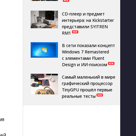
CD-плеер и предмет
интерьера: на Kickstarter
представили SYITREN
RM1
В сети показали концепт
Windows 7 Remastered
с элементами Fluent
Design и ИИ-поиском
Самый маленький в мире
графический процессор
TinyGPU прошёл первые
реальные тесты
мя
ей.