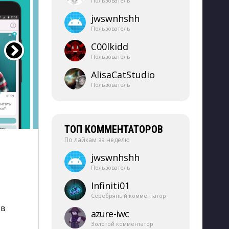
Пользователь
jwswnhshh
Пользователь
C00lkidd
Пользователь
AlisaCatStudio
Пользователь
ТОП КОММЕНТАТОРОВ
По лайкам за неделю
jwswnhshh
Пользователь
Infiniti01
Серебряный комментатор
 в
azure-​iwc
Золотой комментатор