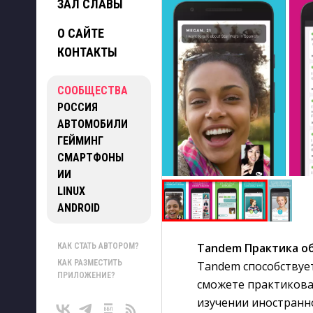
ЗАЛ СЛАВЫ
О САЙТЕ
КОНТАКТЫ
СООБЩЕСТВА
РОССИЯ
АВТОМОБИЛИ
ГЕЙМИНГ
СМАРТФОНЫ
ИИ
LINUX
ANDROID
Таndem Практика о
КАК СТАТЬ АВТОРОМ?
КАК РАЗМЕСТИТЬ
Таndem способствуе
ПРИЛОЖЕНИЕ?
сможете практикова
изучении иностранн