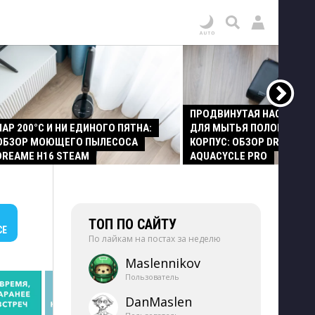
ПРОДВИНУТАЯ НАСАДКА
ПАР 200°C И НИ ЕДИНОГО ПЯТНА:
ДЛЯ МЫТЬЯ ПОЛОВ И СТ
ОБЗОР МОЮЩЕГО ПЫЛЕСОСА
КОРПУС: ОБЗОР DREAME Z
DREAME H16 STEAM
AQUACYCLE PRO
ТОП ПО САЙТУ
СЕ
По лайкам на постах за неделю
Maslennikov
Пользователь
DanMaslen