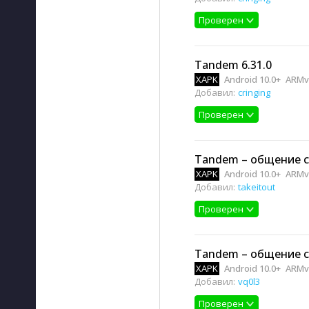
Проверен
Tandem 6.31.0
XAPK
Android 10.0+
ARMv8
Добавил:
cringing
Проверен
Tandem – общение с
XAPK
Android 10.0+
ARMv8
Добавил:
takeitout
Проверен
Tandem – общение с
XAPK
Android 10.0+
ARMv8
Добавил:
vq0l3
Проверен