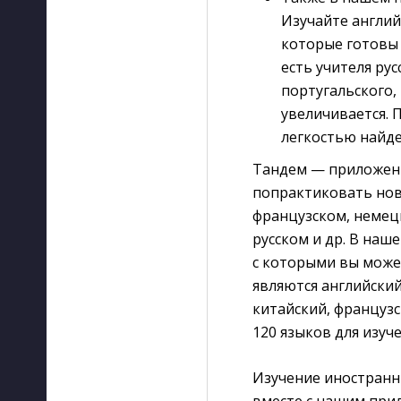
Изучайте англий
которые готовы
есть учителя рус
португальского,
увеличивается. 
легкостью найде
Тандем — приложени
попрактиковать новы
французском, немецк
русском и др. В наш
с которыми вы може
являются английский
китайский, французс
120 языков для изуч
Изучение иностранн