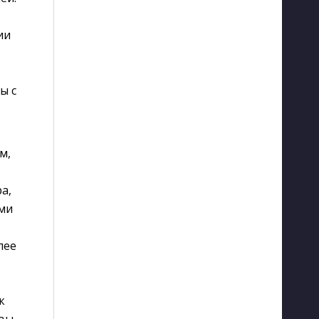
ии
ы с
м,
,
а,
ми
лее
к