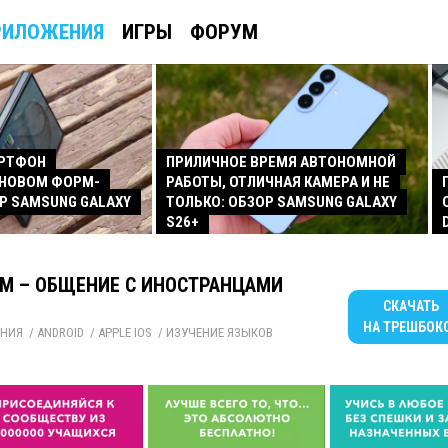
РИЛОЖЕНИЯ
ИГРЫ
ФОРУМ
АРТФОН
ПРИЛИЧНОЕ ВРЕМЯ АВТОНОМНОЙ
 НОВОМ ФОРМ-
РАБОТЫ, ОТЛИЧНАЯ КАМЕРА И НЕ
Р SAMSUNG GALAXY
ТОЛЬКО: ОБЗОР SAMSUNG GALAXY
S26+
M – ОБЩЕНИЕ С ИНОСТРАНЦАМИ
СКАЧАТЬ
НА ТРЕШБОК
НИЯ
/ 
ANDROID
/ 
APPLE IOS
/ 
ИЗУЧЕНИЕ ЯЗЫКОВ