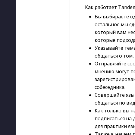
Как работает Tande
Вы выбираете од
остальное мы сд
который вам нео
которые подходя
Указывайте темы
общаться о том,
Отправляйте со
мнению могут п
зарегистрирован
собеседника.
Совершайте язы
общаться по вид
Как только вы н
подписаться на д
для практики язы
Также в нашем 