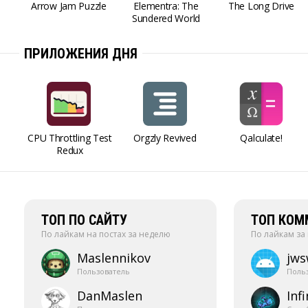
Arrow Jam Puzzle
Elementra: The
The Long Drive
Sundered World
ПРИЛОЖЕНИЯ ДНЯ
CPU Throttling Test
Orgzly Revived
Qalculate!
Redux
ТОП ПО САЙТУ
ТОП КОМ
По лайкам на постах за неделю
По лайкам за
Maslennikov
jw
Пользователь
Поль
DanMaslen
Infi