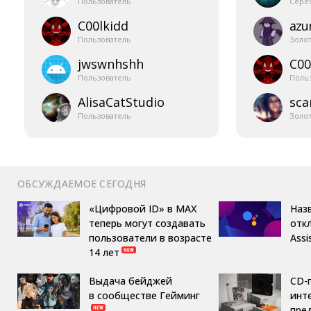
Пользователь
Сере
C00lkidd
azur
Пользователь
Золо
jwswnhshh
C00
Пользователь
Поль
AlisaCatStudio
sca
Пользователь
Золо
ОБСУЖДАЕМОЕ СЕГОДНЯ
«Цифровой ID» в MAX
Назв
теперь могут создавать
отк
пользователи в возрасте
Assi
14 лет
Выдача бейджей
CD-
в сообществе Гейминг
инте
пре