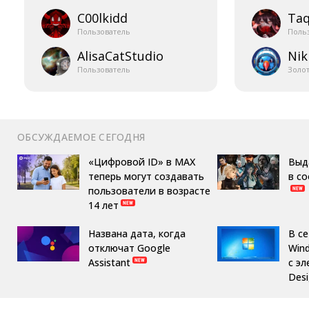
C00lkidd
Taq
Пользователь
Поль
AlisaCatStudio
Nik
Пользователь
Золо
ОБСУЖДАЕМОЕ СЕГОДНЯ
«Цифровой ID» в MAX
Выд
теперь могут создавать
в с
пользователи в возрасте
14 лет
Названа дата, когда
В с
отключат Google
Win
Assistant
с эл
Des