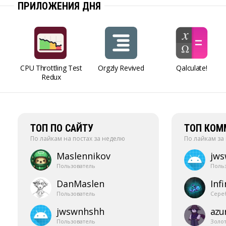
ПРИЛОЖЕНИЯ ДНЯ
CPU Throttling Test
Orgzly Revived
Qalculate!
Redux
ТОП ПО САЙТУ
ТОП КОМ
По лайкам на постах за неделю
По лайкам за
Maslennikov
jw
Пользователь
Поль
DanMaslen
Infi
Пользователь
Сере
jwswnhshh
azur
Пользователь
Золо