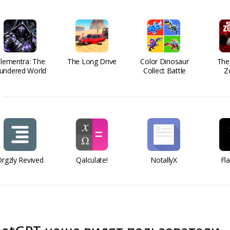
Elementra: The
The Long Drive
Color Dinosaur
The
undered World
Collect Battle
Z
rgzly Revived
Qalculate!
NotallyX
Fl