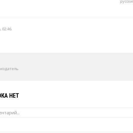
русски
, 02:46
.
 издатель
КА НЕТ
нтарий...