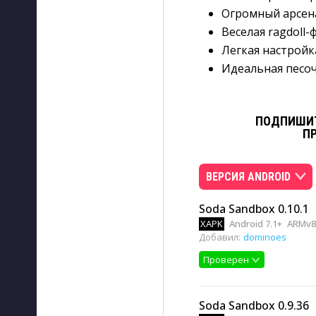
Огромный арсен
Веселая ragdoll
Легкая настройк
Идеальная песоч
ПОДПИШИТ
П
ВЕРСИЯ ANDROID
Soda Sandbox 0.10.1
XAPK
Android 7.1+
ARMv8
Добавил:
dominoes
Проверен
Soda Sandbox 0.9.36