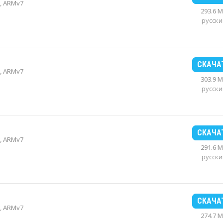
, ARMv7
293.6 
русски
СКАЧА
, ARMv7
303.9 
русски
СКАЧА
, ARMv7
291.6 
русски
СКАЧА
, ARMv7
274.7 