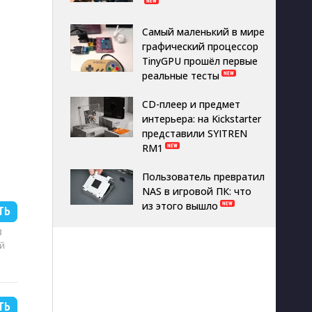
Самый маленький в мире
графический процессор
TinyGPU прошёл первые
реальные тесты
CD-плеер и предмет
интерьера: на Kickstarter
представили SYITREN
RM1
Пользователь превратил
NAS в игровой ПК: что
из этого вышло
ТЬ
B
й
ТЬ