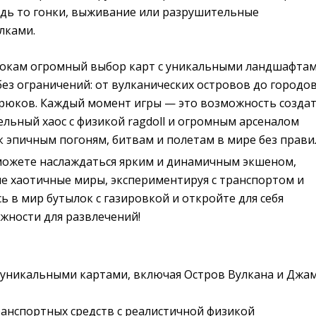
удь то гонки, выживание или разрушительные
лками.
рокам огромный выбор карт с уникальными ландшафтам
ез ограничений: от вулканических островов до городов
рюков. Каждый момент игры — это возможность созда
льный хаос с физикой ragdoll и огромным арсеналом
к эпичным погоням, битвам и полетам в мире без прави
сможете наслаждаться ярким и динамичным экшеном,
ые хаотичные миры, экспериментируя с транспортом и
ь в мир бутылок с газировкой и откройте для себя
жности для развлечений!
 уникальными картами, включая Остров Вулкана и Джа
анспортных средств с реалистичной физикой