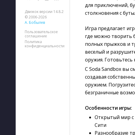
для приключений, б
Движок версии 14.8.2
столкновения с буты
© 2006-2026
А. Бобылев
Игра предлагает иг
Пользовательское
где можно творить б
соглашение
Политика
полных прыжков и т
конфиденциальности
веселый и разрушите
оружия. Готовьтесь 
С Soda Sandbox вы 
создавая собственн
оружием. Погрузитес
безграничные возмо
Особенности игры:
Открытый мир с
Сити
Разнообразие тр