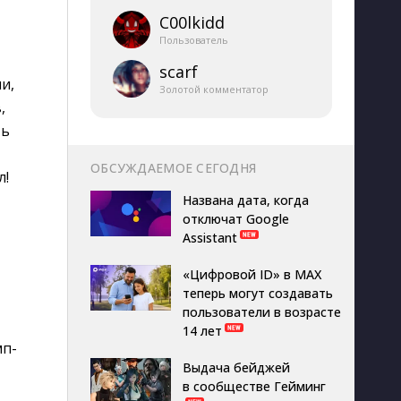
C00lkidd
Пользователь
scarf
и,
Золотой комментатор
,
ть
ОБСУЖДАЕМОЕ СЕГОДНЯ
л!
Названа дата, когда
отключат Google
Assistant
«Цифровой ID» в MAX
теперь могут создавать
пользователи в возрасте
14 лет
мп-
Выдача бейджей
в сообществе Гейминг