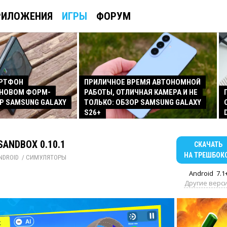
РИЛОЖЕНИЯ
ИГРЫ
ФОРУМ
АРТФОН
ПРИЛИЧНОЕ ВРЕМЯ АВТОНОМНОЙ
 НОВОМ ФОРМ-
РАБОТЫ, ОТЛИЧНАЯ КАМЕРА И НЕ
Р SAMSUNG GALAXY
ТОЛЬКО: ОБЗОР SAMSUNG GALAXY
S26+
SANDBOX 0.10.1
СКАЧАТЬ
НА ТРЕШБОК
NDROID
/ 
СИМУЛЯТОРЫ
Android
7.1
Другие верс