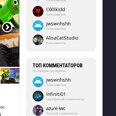
Пользователь
C00lkidd
Пользователь
jwswnhshh
Пользователь
AlisaCatStudio
Пользователь
ТОП КОММЕНТАТОРОВ
По лайкам за неделю
jwswnhshh
Пользователь
Infiniti01
Серебряный комментатор
аос
azure-​iwc
ц
Золотой комментатор