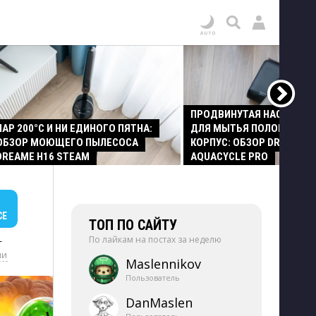
ПРОДВИНУТАЯ НАСАДКА
ПАР 200°C И НИ ЕДИНОГО ПЯТНА:
ДЛЯ МЫТЬЯ ПОЛОВ И СТ
ОБЗОР МОЮЩЕГО ПЫЛЕСОСА
КОРПУС: ОБЗОР DREAME Z
DREAME H16 STEAM
AQUACYCLE PRO
СЕ
ТОП ПО САЙТУ
По лайкам на постах за неделю
+
ии
Maslennikov
Пользователь
DanMaslen