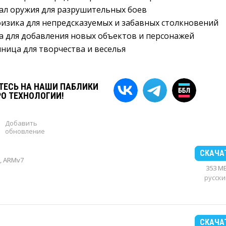
ал оружия для разрушительных боев
-физика для непредсказуемых и забавных столкновений
а для добавления новых объектов и персонажей
ница для творчества и веселья
ЕСЬ НА НАШИ ПАБЛИКИ
РО ТЕХНОЛОГИИ!
Добавить
обновление
СКАЧА
, ARMv7
353 M
русски
СКАЧА