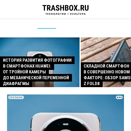
ИСТОРИЯ РАЗВИТИЯ ФОТОГРАФИИ
В СМАРТФОНАХ HUAWEI:
СКЛАДНОЙ СМАРТФОН
ОТ ТРОЙНОЙ КАМЕРЫ
В СОВЕРШЕННО НОВОМ
ДО МЕХАНИЧЕСКОЙ ПЕРЕМЕННОЙ
ФАКТОРЕ: ОБЗОР SAMS
ДИАФРАГМЫ
Z FOLD8
РЕКЛАМА