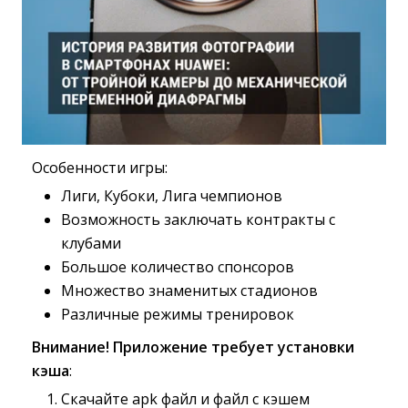
Особенности игры:
Лиги, Кубоки, Лига чемпионов
Возможность заключать контракты с
клубами
Большое количество спонсоров
Множество знаменитых стадионов
Различные режимы тренировок
Внимание! Приложение требует установки
кэша
:
Скачайте apk файл и файл с кэшем