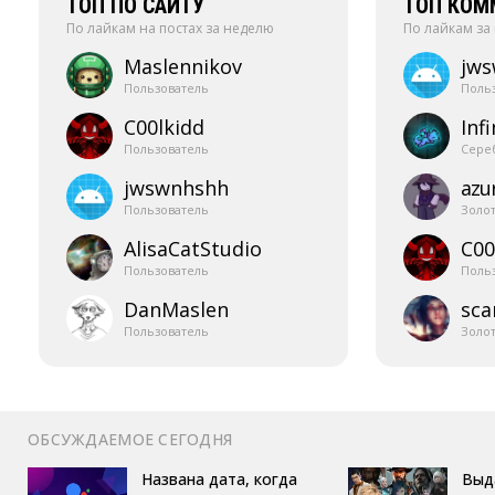
ТОП ПО САЙТУ
ТОП КОМ
По лайкам на постах за неделю
По лайкам за
Maslennikov
jw
Пользователь
Поль
C00lkidd
Infi
Пользователь
Сере
jwswnhshh
azur
Пользователь
Золо
AlisaCatStudio
C00
Пользователь
Поль
DanMaslen
sca
Пользователь
Золо
ОБСУЖДАЕМОЕ СЕГОДНЯ
Названа дата, когда
Выд