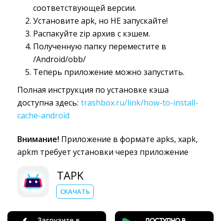
соответствующей версии.
Установите apk, но НЕ запускайте!
Распакуйте zip архив с кэшем.
Полученную папку переместите в
/Android/obb/
Теперь приложение можно запустить.
Полная инструкция по установке кэша
доступна здесь:
trashbox.ru/link/how-to-install-
cache-android
Внимание!
Приложение в формате apks, xapk, 
apkm требует установки через приложение
TAPK
СКАЧАТЬ