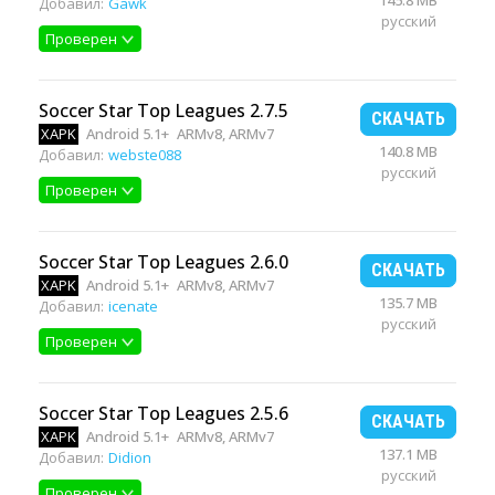
145.8 MB
Добавил:
Gawk
русский
Проверен
Soccer Star Top Leagues 2.7.5
СКАЧАТЬ
XAPK
Android 5.1+
ARMv8, ARMv7
140.8 MB
Добавил:
webste088
русский
Проверен
Soccer Star Top Leagues 2.6.0
СКАЧАТЬ
XAPK
Android 5.1+
ARMv8, ARMv7
135.7 MB
Добавил:
icenate
русский
Проверен
Soccer Star Top Leagues 2.5.6
СКАЧАТЬ
XAPK
Android 5.1+
ARMv8, ARMv7
137.1 MB
Добавил:
Didion
русский
Проверен