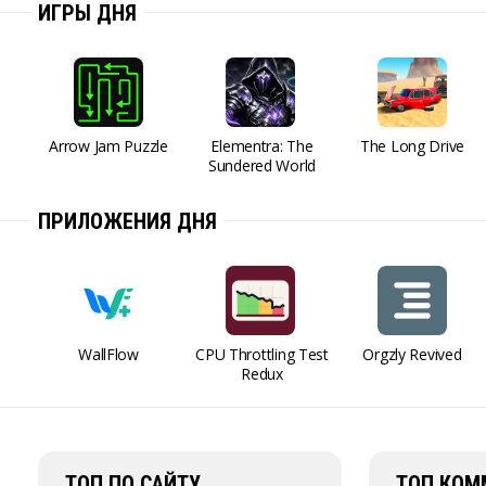
ИГРЫ ДНЯ
Arrow Jam Puzzle
Elementra: The
The Long Drive
Sundered World
ПРИЛОЖЕНИЯ ДНЯ
WallFlow
CPU Throttling Test
Orgzly Revived
Redux
ТОП ПО САЙТУ
ТОП КОМ