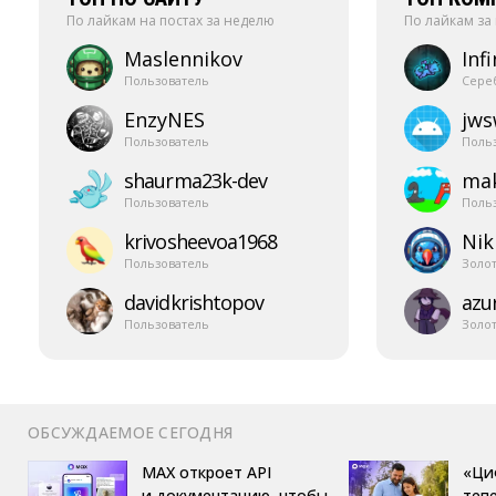
По лайкам на постах за неделю
По лайкам за
Maslennikov
Infi
Пользователь
Сере
EnzyNES
jw
Пользователь
Поль
shaurma23k-​dev
mak
Пользователь
Поль
krivosheevoa1968
Nik
Пользователь
Золо
davidkrishtopov
azur
Пользователь
Золо
ОБСУЖДАЕМОЕ СЕГОДНЯ
MAX откроет API
«Ци
и документацию, чтобы
теп