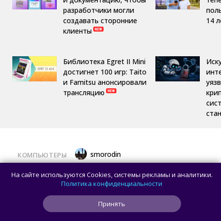
разработчики могли
пол
создавать сторонние
14 л
клиенты
Библиотека Egret II Mini
Иск
достигнет 100 игр: Taito
инт
и Famitsu анонсировали
уяз
трансляцию
кри
сис
ста
smorodin
КОМПЬЮТЕРЫ
Половина корпусов для ПК имеют
На сайте используются Cookies, системы рекламы и аналитики.
значительные расхождения в реальных
Политика конфиденциальности
размерах и размерах на бумаге —
Принять
исследование Noctua