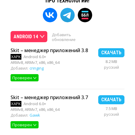
ПРО ТЕХНОЛОГИИ!
Добавить
ANDROID 14
обновление
Skit – менеджер приложений 3.8
СКАЧАТЬ
XAPK
Android 6.0+
8.2 MB
ARMv8, ARMv7, x86, x86_64
русский
Добавил:
cringing
Проверен
Skit – менеджер приложений 3.7
СКАЧАТЬ
XAPK
Android 6.0+
7.5 MB
ARMv8, ARMv7, x86, x86_64
русский
Добавил:
Gawk
Проверен