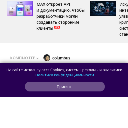
MAX откроет API
Иск
и документацию, чтобы
инт
разработчики могли
уяз
создавать сторонние
кри
клиенты
сис
ста
КОМПЬЮТЕРЫ
columbus
Какой ПК собрать в августе 2026 года:
На сайте используются Cookies, системы рекламы и аналитики.
лучшие игровые сборки от 59 100 рублей
Политика конфиденциальности
Принять