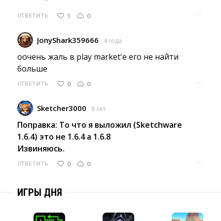
···
1
0
ОТВЕТИТЬ
JonyShark359666
4 года
оочень жаль в play market'е его не найти 
больше
···
0
0
ОТВЕТИТЬ
Sketcher3000
8 лет
Поправка: То что я выложил (Sketchware
1.6.4) это не 1.6.4 а 1.6.8
Извиняюсь.
···
0
0
ОТВЕТИТЬ
ИГРЫ ДНЯ