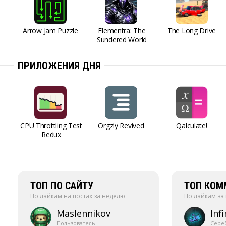
Arrow Jam Puzzle
Elementra: The
The Long Drive
Sundered World
ПРИЛОЖЕНИЯ ДНЯ
CPU Throttling Test
Orgzly Revived
Qalculate!
Redux
ТОП ПО САЙТУ
ТОП КОМ
По лайкам на постах за неделю
По лайкам за
Maslennikov
Infi
Пользователь
Сере