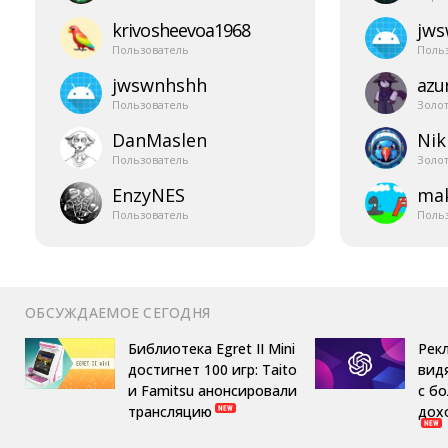
krivosheevoa1968
jw
Пользователь
Поль
jwswnhshh
azur
Пользователь
Золо
DanMaslen
Nik
Пользователь
Золо
EnzyNES
mak
Пользователь
Поль
ОБСУЖДАЕМОЕ СЕГОДНЯ
Библиотека Egret II Mini
Рек
достигнет 100 игр: Taito
вид
и Famitsu анонсировали
с б
трансляцию
дох