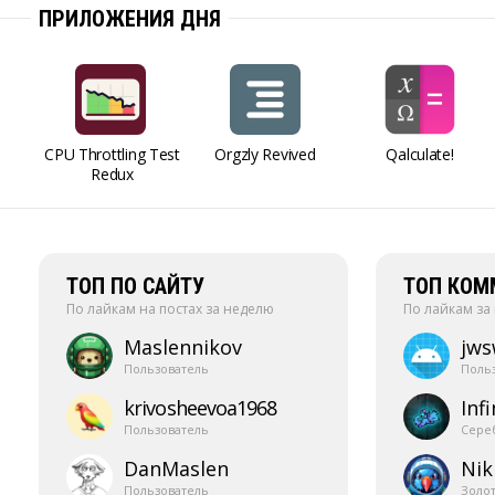
ПРИЛОЖЕНИЯ ДНЯ
CPU Throttling Test
Orgzly Revived
Qalculate!
Redux
ТОП ПО САЙТУ
ТОП КОМ
По лайкам на постах за неделю
По лайкам за
Maslennikov
jw
Пользователь
Поль
krivosheevoa1968
Infi
Пользователь
Сере
DanMaslen
Nik
Пользователь
Золо