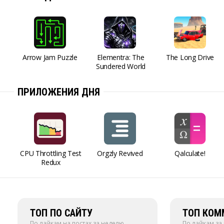
Arrow Jam Puzzle
Elementra: The
The Long Drive
Sundered World
ПРИЛОЖЕНИЯ ДНЯ
CPU Throttling Test
Orgzly Revived
Qalculate!
Redux
ТОП ПО САЙТУ
ТОП КОМ
По лайкам на постах за неделю
По лайкам за