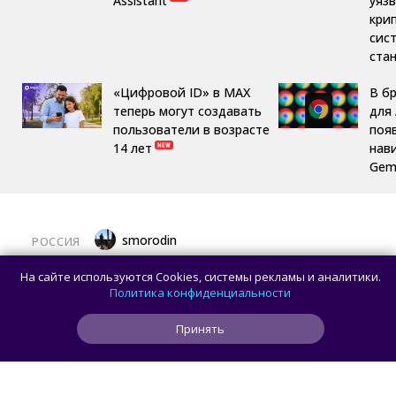
Assistant
уяз
кри
сис
ста
«Цифровой ID» в MAX
В б
теперь могут создавать
для 
пользователи в возрасте
поя
14 лет
нав
Gemi
smorodin
РОССИЯ
MAX откроет API и документацию, чтобы
На сайте используются Cookies, системы рекламы и аналитики.
разработчики могли создавать
Политика конфиденциальности
сторонние клиенты
Принять