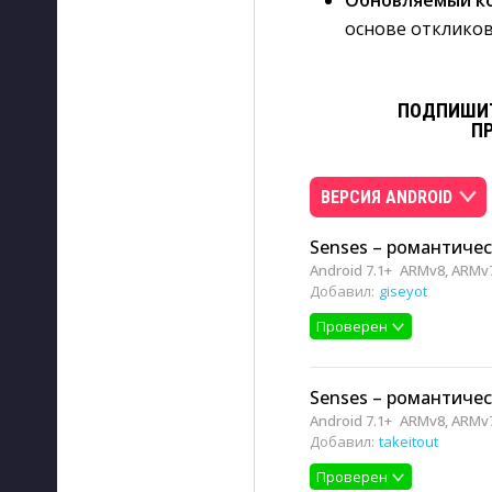
Обновляемый к
основе откликов
ПОДПИШИТ
П
ВЕРСИЯ ANDROID
Senses – романтичес
Android 7.1+
ARMv8, ARMv
Добавил:
giseyot
Проверен
Senses – романтичес
Android 7.1+
ARMv8, ARMv
Добавил:
takeitout
Проверен