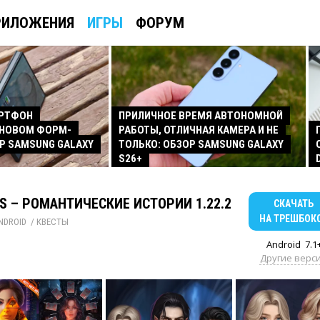
РИЛОЖЕНИЯ
ИГРЫ
ФОРУМ
АРТФОН
ПРИЛИЧНОЕ ВРЕМЯ АВТОНОМНОЙ
 НОВОМ ФОРМ-
РАБОТЫ, ОТЛИЧНАЯ КАМЕРА И НЕ
Р SAMSUNG GALAXY
ТОЛЬКО: ОБЗОР SAMSUNG GALAXY
S26+
S – РОМАНТИЧЕСКИЕ ИСТОРИИ 1.22.2
СКАЧАТЬ
НА ТРЕШБОК
NDROID
/ 
КВЕСТЫ
Android
7.1
Другие верс