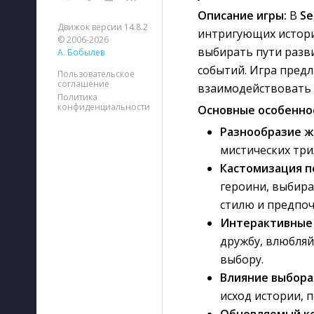
Описание игры:
В 
Se
Движок версии 14.8.2
интригующих истори
© 2006-2026
выбирать пути разв
А. Бобылев
событий. Игра пред
Пользовательское
соглашение
взаимодействовать 
Политика
конфиденциальности
Основные особенно
Разнообразие ж
мистических три
Кастомизация п
героини, выбира
стилю и предпоч
Интерактивные
дружбу, влюбля
выбору.
Влияние выбора
исход истории, 