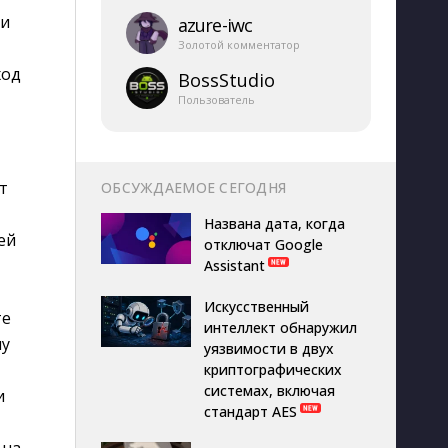
и 
azure-​iwc
Золотой комментатор
ход
BossStudio
Пользователь
 
ОБСУЖДАЕМОЕ СЕГОДНЯ
Названа дата, когда
ей
отключат Google
Assistant
Искусственный
те
интеллект обнаружил
му
уязвимости в двух
криптографических
системах, включая
и
стандарт AES