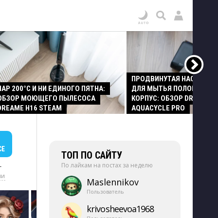
ПРОДВИНУТАЯ НАСАДКА
ПАР 200°C И НИ ЕДИНОГО ПЯТНА:
ДЛЯ МЫТЬЯ ПОЛОВ И СТ
ОБЗОР МОЮЩЕГО ПЫЛЕСОСА
КОРПУС: ОБЗОР DREAME Z
DREAME H16 STEAM
AQUACYCLE PRO
СЕ
ТОП ПО САЙТУ
По лайкам на постах за неделю
+
ии
Maslennikov
Пользователь
krivosheevoa1968