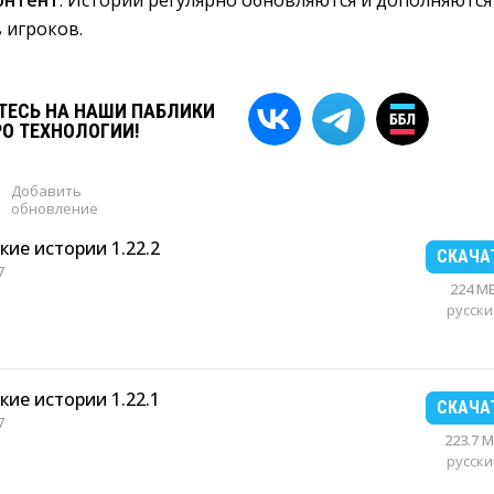
онтент
: Истории регулярно обновляются и дополняются
 игроков.
ЕСЬ НА НАШИ ПАБЛИКИ
РО ТЕХНОЛОГИИ!
Добавить
обновление
кие истории 1.22.2
СКАЧА
7
224 M
русски
кие истории 1.22.1
СКАЧА
7
223.7 
русски