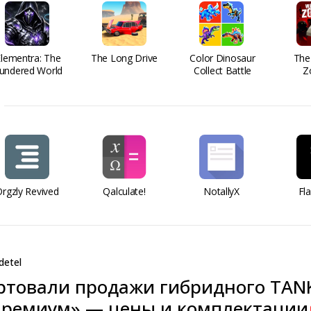
Elementra: The
The Long Drive
Color Dinosaur
The
undered World
Collect Battle
Z
rgzly Revived
Qalculate!
NotallyX
Fl
detel
артовали продажи гибридного TAN
Премиум» — цены и комплектации