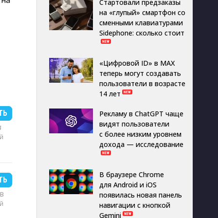
 на
Стартовали предзаказы
на «глупый» смартфон со
сменными клавиатурами
Sidephone: сколько стоит
«Цифровой ID» в MAX
теперь могут создавать
пользователи в возрасте
14 лет
ТЬ
Рекламу в ChatGPT чаще
видят пользователи
B
с более низким уровнем
й
дохода — исследование
В браузере Chrome
ТЬ
для Android и iOS
MB
появилась новая панель
й
навигации с кнопкой
Gemini