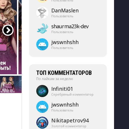
Пользователь
DanMaslen
Пользователь
shaurma23k-​dev
Пользователь
jwswnhshh
Пользователь
ТОП КОММЕНТАТОРОВ
По лайкам за неделю
Infiniti01
Серебряный комментатор
jwswnhshh
Пользователь
Nikitapetrov94
Золотой комментатор