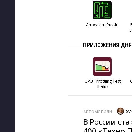
Arrow Jam Puzzle
S
ПРИЛОЖЕНИЯ ДНЯ
CPU Throttling Test
O
Redux
Svi
АВТОМОБИЛИ
В России ст
400 «Техно 