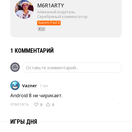
M6R1ARTY
Алмазный издатель
Серебряный комментатор
Xiaomi Pad 6
🇷🇺
1 КОММЕНТАРИЙ
Оставьте комментарий...
Vazner
7 лет
Android 8 не чирикает. 
···
0
0
ОТВЕТИТЬ
ИГРЫ ДНЯ