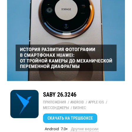
SABY 26.3246
ПРИЛОЖЕНИЯ
/ 
ANDROID
/ 
APPLE IOS
/ 
МЕССЕНДЖЕРЫ
/ 
БИЗНЕС
СКАЧАТЬ
НА ТРЕШБОКСЕ
Android
7.0+
Другие версии