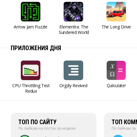
Arrow Jam Puzzle
Elementra: The
The Long Drive
Sundered World
ПРИЛОЖЕНИЯ ДНЯ
CPU Throttling Test
Orgzly Revived
Qalculate!
Redux
ТОП ПО САЙТУ
ТОП КОМ
По лайкам на постах за неделю
По лайкам за