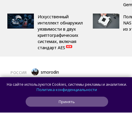
Gemi
Искусственный
Пол
интеллект обнаружил
NAS 
уязвимости в двух
из 
криптографических
системах, включая
стандарт AES
smorodin
РОССИЯ
MAX откроет API и документацию, чтобы
На сайте используются Cookies, системы рекламы и аналитики.
разработчики могли создавать
Политика конфиденциальности
сторонние клиенты
Принять