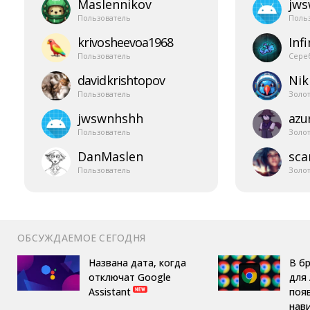
Maslennikov
jw
Пользователь
Поль
krivosheevoa1968
Infi
Пользователь
Сере
davidkrishtopov
Nik
Пользователь
Золо
jwswnhshh
azur
Пользователь
Золо
DanMaslen
sca
Пользователь
Золо
ОБСУЖДАЕМОЕ СЕГОДНЯ
Названа дата, когда
В б
отключат Google
для 
Assistant
поя
нав