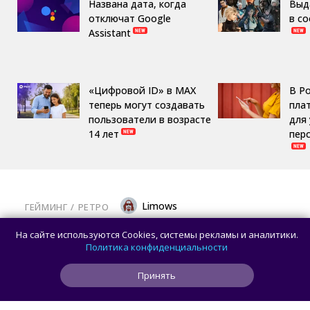
Названа дата, когда
Выд
отключат Google
в с
Assistant
«Цифровой ID» в MAX
В Р
теперь могут создавать
пла
пользователи в возрасте
для
14 лет
пер
Limows
ГЕЙМИНГ
/ 
РЕТРО
Коллекционеры, готовьте кошельки: Taito
На сайте используются Cookies, системы рекламы и аналитики.
и Famitsu анонсировали трансляцию
Политика конфиденциальности
о расширении библиотеки аркадной Egret
Принять
II Mini