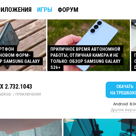
РИЛОЖЕНИЯ
ИГРЫ
ФОРУМ
АРТФОН
ПРИЛИЧНОЕ ВРЕМЯ АВТОНОМНОЙ
 НОВОМ ФОРМ-
РАБОТЫ, ОТЛИЧНАЯ КАМЕРА И НЕ
Р SAMSUNG GALAXY
ТОЛЬКО: ОБЗОР SAMSUNG GALAXY
S26+
X 2.732.1043
СКАЧАТЬ
НА ТРЕШБОК
NDROID
/ 
ПРИКЛЮЧЕНИЯ
Android
8.0
Другие верс