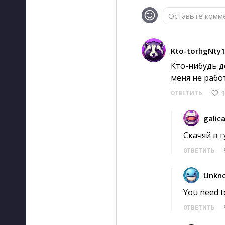
Оставьте комме
Kto-torhgNty
Кто-нибудь д
меня не рабо
1
ОТВЕТИТЬ
galic
Скачяй в гу
ОТВЕТИТЬ
Unkn
You need to
ОТВЕТИТЬ