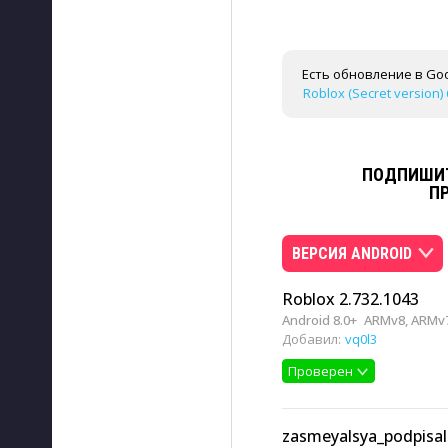
Есть обновление в Goo
Roblox (Secret version) 
ПОДПИШИТ
П
ВЕРСИЯ ANDROID
Roblox 2.732.1043
Android 8.0+
ARMv8, ARMv7
Добавил:
vq0l3
Проверен
zasmeyalsya_podpisa