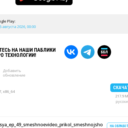
gle Play:
6 августа 2026, 00:00
ЕСЬ НА НАШИ ПАБЛИКИ
РО ТЕХНОЛОГИИ!
Добавить
обновление
СКАЧА
, x86_64
217.9 
русски
lsya_ep_49_smeshnoevideo_prikol_smeshnojsho
НА ОБРАБО