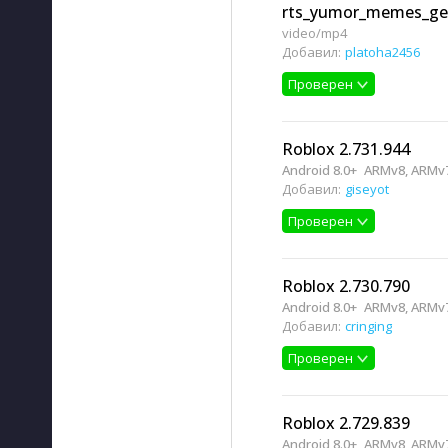
rts_yumor_memes_ge
video/mp4
Добавил:
platoha2456
Проверен
Roblox 2.731.944
Android 8.0+
ARMv8, ARMv7
Добавил:
giseyot
Проверен
Roblox 2.730.790
Android 8.0+
ARMv8, ARMv7
Добавил:
cringing
Проверен
Roblox 2.729.839
Android 8.0+
ARMv8, ARMv7