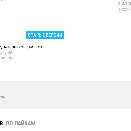
215.3 
русски
СТАРЫЕ ВЕРСИИ
д названиями: роблокс.
, 12:09
.
оценок.
ель
ЕВ
ПО ЛАЙКАМ