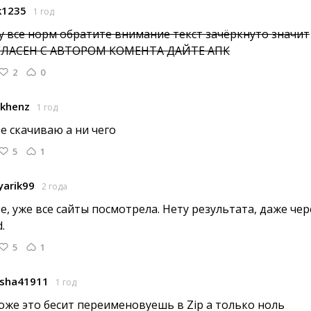
k1235
1 год
у все норм
обратите внимание текст зачёркнуто значит 
ГЛАСЕН С АВТОРОМ КОМЕНТА ДАЙТЕ АПК
2
0
khenz
1 год
е скачиваю а ни чего 
5
1
yarik99
2 года
, уже все сайты посмотрела. Нету результата, даже чере
.
5
1
sha41911
1 год
оже это бесит переименовуешь в Zip а только ноль 