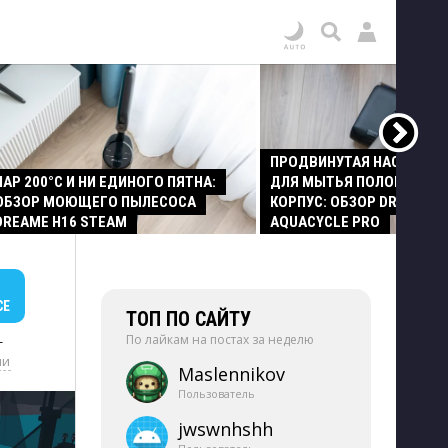
ПРОДВИНУТАЯ НАСАДКА
ПАР 200°C И НИ ЕДИНОГО ПЯТНА:
ДЛЯ МЫТЬЯ ПОЛОВ И СТ
ОБЗОР МОЮЩЕГО ПЫЛЕСОСА
КОРПУС: ОБЗОР DREAME Z
DREAME H16 STEAM
AQUACYCLE PRO
СЕ
ТОП ПО САЙТУ
По лайкам на постах за неделю
+
ии
Maslennikov
Пользователь
jwswnhshh