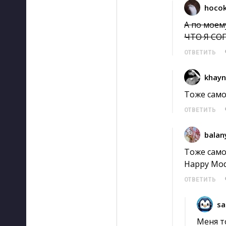
hoco
А по моем
ЧТО Я СО
ОТВЕТИТЬ
khayn
Тоже само
ОТВЕТИТЬ
balan
Тоже самое
Happy Mod
ОТВЕТИТЬ
sa
Меня т