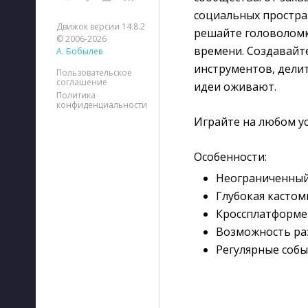
социальных простран
Движок версии 14.8.2
решайте головоломк
© 2006-2026
времени. Создавайт
А. Бобылев
инструментов, делит
Пользовательское
соглашение
идеи оживают.
Политика
конфиденциальности
Играйте на любом у
Особенности:
Неограниченный
Глубокая кастом
Кроссплатформен
Возможность раз
Регулярные собы