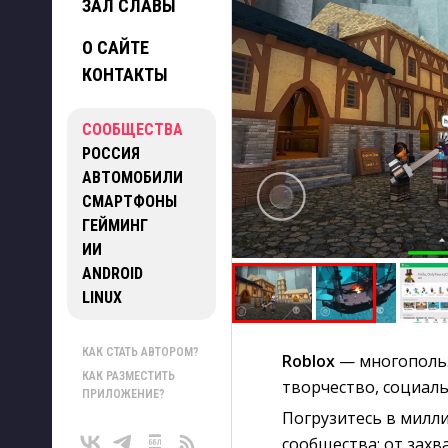
ЗАЛ СЛАВЫ
О САЙТЕ
КОНТАКТЫ
СООБЩЕСТВА
РОССИЯ
АВТОМОБИЛИ
СМАРТФОНЫ
ГЕЙМИНГ
ИИ
ANDROID
LINUX
КАК СТАТЬ АВТОРОМ?
Roblox
— многополь
КАК РАЗМЕСТИТЬ
творчество, социал
ПРИЛОЖЕНИЕ?
Погрузитесь в милл
сообщества: от зах