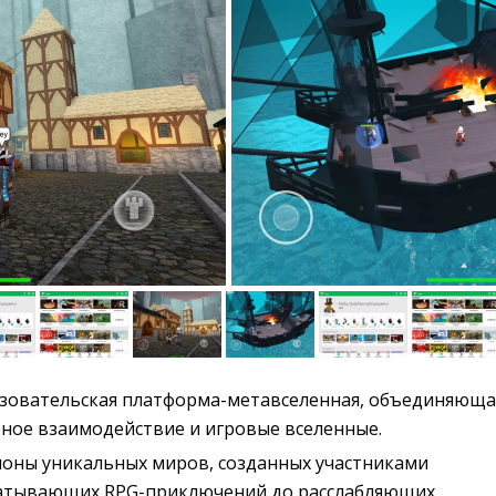
зовательская платформа-метавселенная, объединяюща
ьное взаимодействие и игровые вселенные.
ионы уникальных миров, созданных участниками
ватывающих RPG-приключений до расслабляющих