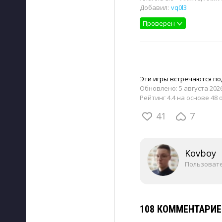
Добавил:
vq0l3
Проверен
Эти игры встречаются по
Обновлено:
5 августа 2026
Рейтинг 4.4 на основе 48 
41
7
Kovboy
Пользоват
108 КОММЕНТАРИ