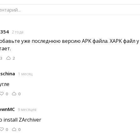
нтарий...
1354
2 года
обавьте уже последнюю версию APK файла. XAPK файл у 
тает.
3
2
aschina
1 месяц
гле 
0
0
ownMC
9 месяцев
 install ZArchiver 
0
0