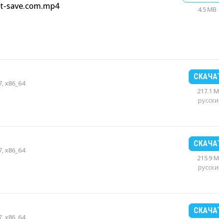
t-save.com.mp4
4.5 MB
СКАЧА
, x86_64
217.1 
русски
СКАЧА
, x86_64
215.9 
русски
СКАЧА
, x86_64