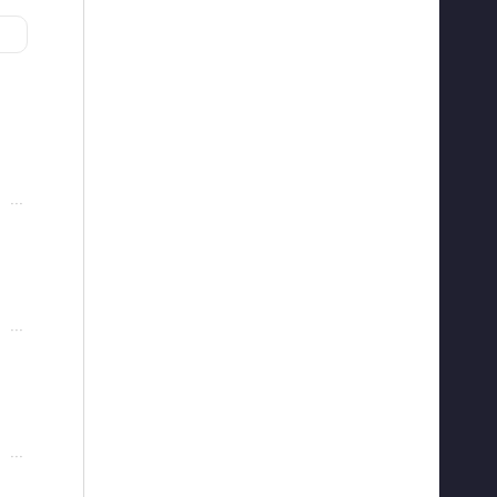
···
···
···