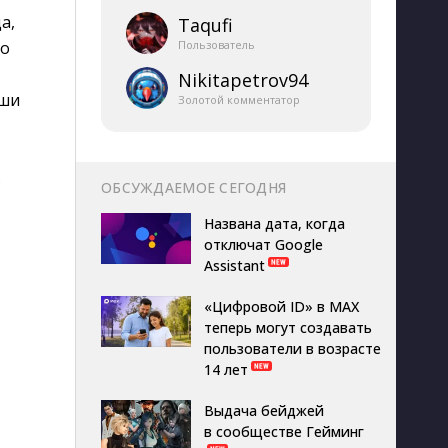
а,
Taqufi
го
Пользователь
Nikitapetrov94
аши
Золотой комментатор
.
ОБСУЖДАЕМОЕ СЕГОДНЯ
Названа дата, когда
отключат Google
Assistant
«Цифровой ID» в MAX
теперь могут создавать
пользователи в возрасте
14 лет
Выдача бейджей
в сообществе Гейминг