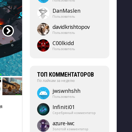
Пользователь
DanMaslen
Пользователь
davidkrishtopov
Пользователь
C00lkidd
Пользователь
ТОП КОММЕНТАТОРОВ
По лайкам за неделю
jwswnhshh
Пользователь
я
Infiniti01
Серебряный комментатор
azure-​iwc
Золотой комментатор