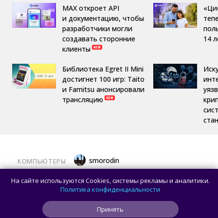
MAX откроет API
«Ци
и документацию, чтобы
теп
разработчики могли
пол
создавать сторонние
14 л
клиенты
Библиотека Egret II Mini
Иск
достигнет 100 игр: Taito
инт
и Famitsu анонсировали
уяз
трансляцию
кри
сис
ста
smorodin
КОМПЬЮТЕРЫ
Половина корпусов для ПК имеют
На сайте используются Cookies, системы рекламы и аналитики.
значительные расхождения в реальных
Политика конфиденциальности
размерах и размерах на бумаге —
Принять
исследование Noctua