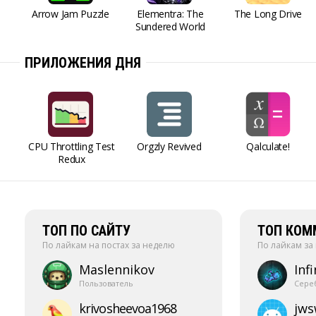
Arrow Jam Puzzle
Elementra: The
The Long Drive
Sundered World
ПРИЛОЖЕНИЯ ДНЯ
CPU Throttling Test
Orgzly Revived
Qalculate!
Redux
ТОП ПО САЙТУ
ТОП КОМ
По лайкам на постах за неделю
По лайкам за
Maslennikov
Infi
Пользователь
Сере
krivosheevoa1968
jw