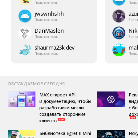
Пользователь
Поль
jwswnhshh
azur
Пользователь
Золо
DanMaslen
Nik
Пользователь
Золо
shaurma23k-​dev
mak
Пользователь
Поль
ОБСУЖДАЕМОЕ СЕГОДНЯ
MAX откроет API
Рек
и документацию, чтобы
вид
разработчики могли
с б
создавать сторонние
дох
клиенты
Библиотека Egret II Mini
Иск