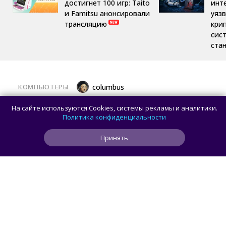
достигнет 100 игр: Taito
инт
и Famitsu анонсировали
уяз
трансляцию
кри
сис
ста
КОМПЬЮТЕРЫ
columbus
Какой ПК собрать в августе 2026 года:
На сайте используются Cookies, системы рекламы и аналитики.
лучшие игровые сборки от 59 100 рублей
Политика конфиденциальности
Принять