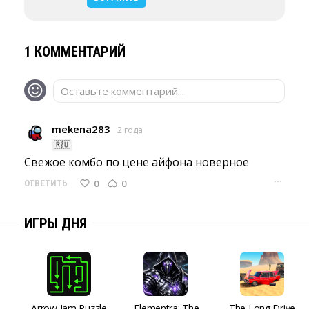
1 КОММЕНТАРИЙ
Оставьте комментарий...
mekena283
2 года
🇷🇺
Свежое комбо по цене айфона новерное 
···
0
0
ОТВЕТИТЬ
ИГРЫ ДНЯ
Arrow Jam Puzzle
Elementra: The
The Long Drive