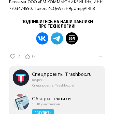
Реклама. ООО «РМ КОММЬЮНИКЕЙШН», ИНН
7703474590, Токен: 4CQwVszH9pUmpjVf4h8
ПОДПИШИТЕСЬ НА НАШИ ПАБЛИКИ
ПРО ТЕХНОЛОГИИ!
2
0
···
Спецпроекты Trashbox.ru
@Special
Спецпроекты Trashbox.ru
Обзоры техники
15,1K участников
ВСТУПИТЬ