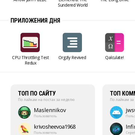
Sundered World
ПРИЛОЖЕНИЯ ДНЯ
CPU Throttling Test
Orgzly Revived
Qalculate!
Redux
ТОП ПО САЙТУ
ТОП КОМ
По лайкам на постах за неделю
По лайкам за
Maslennikov
jw
Пользователь
Поль
krivosheevoa1968
Infi
Пользователь
Сере