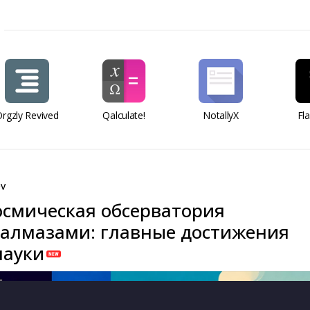
rgzly Revived
Qalculate!
NotallyX
Fl
ev
смическая обсерватория
алмазами: главные достижения
науки