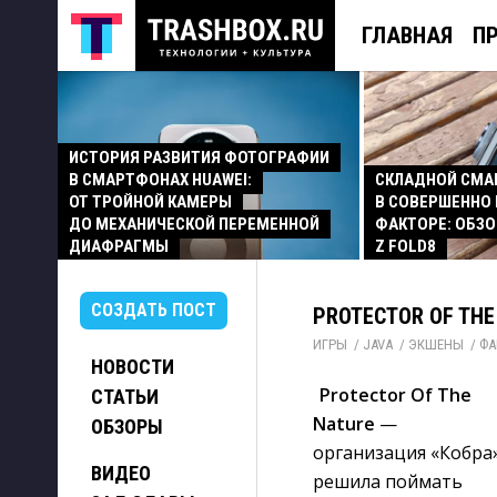
ГЛАВНАЯ
П
ИСТОРИЯ РАЗВИТИЯ ФОТОГРАФИИ
В СМАРТФОНАХ HUAWEI:
СКЛАДНОЙ СМ
ОТ ТРОЙНОЙ КАМЕРЫ
В СОВЕРШЕННО
ДО МЕХАНИЧЕСКОЙ ПЕРЕМЕННОЙ
ФАКТОРЕ: ОБЗО
ДИАФРАГМЫ
Z FOLD8
СОЗДАТЬ ПОСТ
PROTECTOR OF THE
ИГРЫ
/ 
JAVA
/ 
ЭКШЕНЫ
/ 
ФА
НОВОСТИ
Protector Of The
СТАТЬИ
Nature
— 
ОБЗОРЫ
организация «Кобра
ВИДЕО
решила поймать