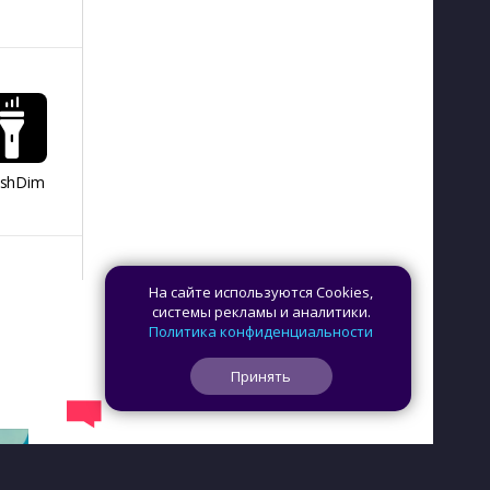
ashDim
Day Counter –
App Lock
Dazzify Fi
Cчетчик дней
На сайте используются Cookies,
системы рекламы и аналитики.
Политика конфиденциальности
Принять