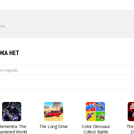
ель
КА НЕТ
нтарий...
Elementra: The
The Long Drive
Color Dinosaur
The
undered World
Collect Battle
Z