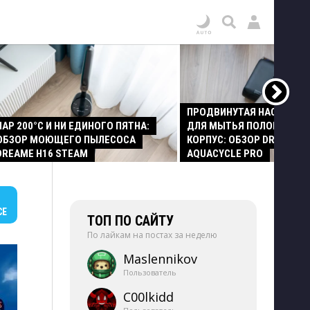
ПРОДВИНУТАЯ НАСАДКА
ПАР 200°C И НИ ЕДИНОГО ПЯТНА:
ДЛЯ МЫТЬЯ ПОЛОВ И СТ
ОБЗОР МОЮЩЕГО ПЫЛЕСОСА
КОРПУС: ОБЗОР DREAME Z
DREAME H16 STEAM
AQUACYCLE PRO
СЕ
ТОП ПО САЙТУ
По лайкам на постах за неделю
Maslennikov
Пользователь
C00lkidd