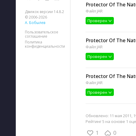
Protector Of The Nat
Файл JAR
Движок версии 14.8.2
© 2006-2026
Проверен
А. Бобылев
Пользовательское
соглашение
Protector Of The Nat
Политика
конфиденциальности
Файл JAR
Проверен
Protector Of The Nat
Файл JAR
Проверен
Обновлено:
11 мая 2011, 1
Рейтинг 5 на основе 1 оц
1
0