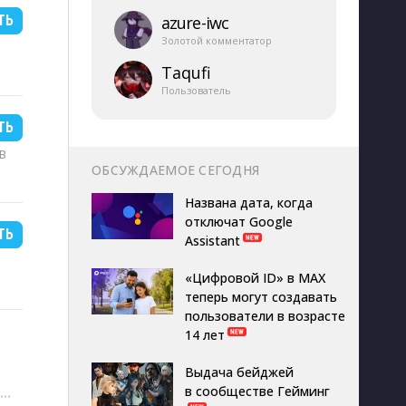
ТЬ
azure-​iwc
Золотой комментатор
B
Taqufi
Пользователь
ТЬ
KB
ОБСУЖДАЕМОЕ СЕГОДНЯ
Названа дата, когда
отключат Google
ТЬ
Assistant
B
«Цифровой ID» в MAX
теперь могут создавать
пользователи в возрасте
14 лет
Выдача бейджей
в сообществе Гейминг
···