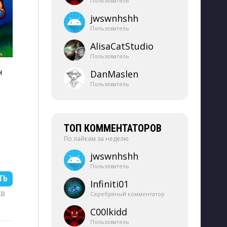
Пользователь
jwswnhshh
Пользователь
AlisaCatStudio
Пользователь
н
DanMaslen
Пользователь
ТОП КОММЕНТАТОРОВ
По лайкам за неделю
jwswnhshh
Пользователь
ТЬ
Infiniti01
KB
Серебряный комментатор
C00lkidd
Пользователь