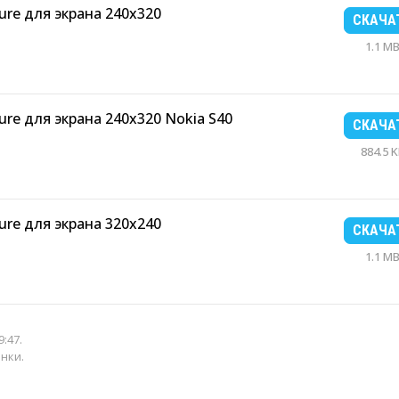
ure для экрана 240x320
СКАЧА
1.1 M
ure для экрана 240x320 Nokia S40
СКАЧА
884.5 
ure для экрана 320x240
СКАЧА
1.1 M
9:47
.
енки.