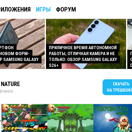
РИЛОЖЕНИЯ
ИГРЫ
ФОРУМ
АРТФОН
ПРИЛИЧНОЕ ВРЕМЯ АВТОНОМНОЙ
 НОВОМ ФОРМ-
РАБОТЫ, ОТЛИЧНАЯ КАМЕРА И НЕ
Р SAMSUNG GALAXY
ТОЛЬКО: ОБЗОР SAMSUNG GALAXY
S26+
 NATURE
СКАЧАТЬ
НА ТРЕШБОК
ЙТИНГИ
»