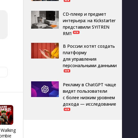
CD-плеер и предмет
интерьера: на Kickstarter
представили SYITREN
RM1
В России хотят создать
платформу
для управления
персональными данными
Рекламу в ChatGPT чаще
видят пользователи
с более низким уровнем
дохода — исследование
 Walking
REMATCH HOCKEY
Я голубь
People H
ombie
26
Playgro