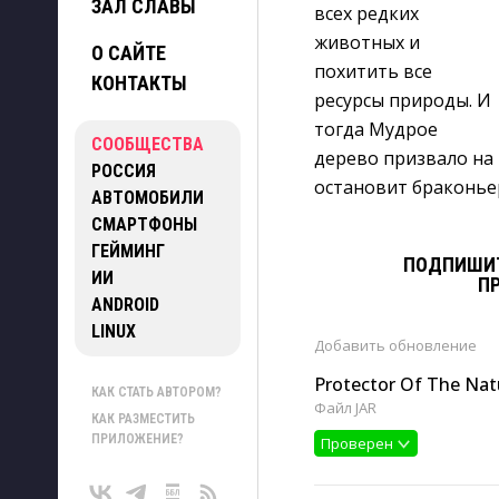
ЗАЛ СЛАВЫ
всех редких
животных и
О САЙТЕ
похитить все
КОНТАКТЫ
ресурсы природы. И
тогда Мудрое
СООБЩЕСТВА
дерево призвало на
РОССИЯ
остановит браконьер
АВТОМОБИЛИ
СМАРТФОНЫ
ГЕЙМИНГ
ПОДПИШИТ
ИИ
П
ANDROID
LINUX
Добавить
обновление
Protector Of The Nat
КАК СТАТЬ АВТОРОМ?
Файл JAR
КАК РАЗМЕСТИТЬ
ПРИЛОЖЕНИЕ?
Проверен