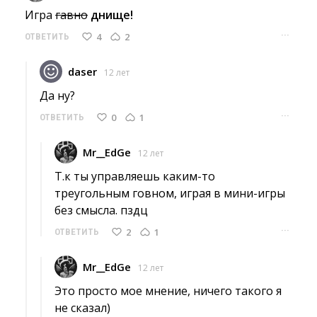
Игра 
гавно
днище!
···
4
2
ОТВЕТИТЬ
daser
12 лет
Да ну? 
···
0
1
ОТВЕТИТЬ
Mr__EdGe
12 лет
Т.к ты управляешь каким-то 
треугольным говном, играя в мини-игры
без смысла. пздц
···
2
1
ОТВЕТИТЬ
Mr__EdGe
12 лет
Это просто мое мнение, ничего такого я 
не сказал)