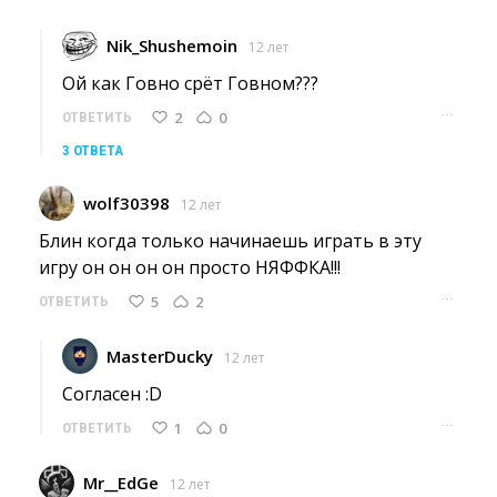
Nik_Shushemoin
12 лет
Ой как Говно срёт Говном??? 
···
2
0
ОТВЕТИТЬ
3 ОТВЕТА
wolf30398
12 лет
Блин когда только начинаешь играть в эту 
игру он он он он просто НЯФФКА!!!
···
5
2
ОТВЕТИТЬ
MasterDucky
12 лет
Согласен :D 
···
1
0
ОТВЕТИТЬ
Mr__EdGe
12 лет