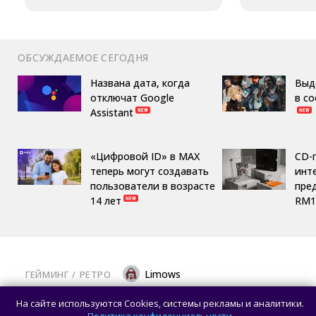
ОБСУЖДАЕМОЕ СЕГОДНЯ
Названа дата, когда
Выд
отключат Google
в с
Assistant
«Цифровой ID» в MAX
CD-
теперь могут создавать
инте
пользователи в возрасте
пре
14 лет
RM1
Limows
ГЕЙМИНГ
/ 
РЕТРО
Коллекционеры, готовьте кошельки: Taito
На сайте используются Cookies, системы рекламы и аналитики.
и Famitsu анонсировали трансляцию