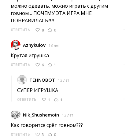
можно одевать, можно играть с другим
говном… ПОЧЕМУ ЭТА ИГРА МНЕ
ПОНРАВИЛАСЬ?!?!
···
8
0
ОТВЕТИТЬ
Azhykulov
13 лет
Крутая игрушка 
···
6
1
ОТВЕТИТЬ
TEHNOBOT
13 лет
СУПЕР ИГРУШКА 
···
1
1
ОТВЕТИТЬ
Nik_Shushemoin
12 лет
Как говорится срёт говном??? 
···
3
0
ОТВЕТИТЬ