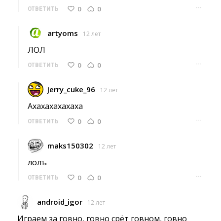
···
0
0
ОТВЕТИТЬ
artyoms
12 лет
ЛОЛ 
···
0
0
ОТВЕТИТЬ
Jerry_cuke_96
12 лет
Ахахахахахаха 
···
0
0
ОТВЕТИТЬ
maks150302
12 лет
лолъ 
···
0
0
ОТВЕТИТЬ
android_igor
12 лет
Играем за говно, говно срёт говном, говно 