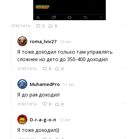
···
2
0
ОТВЕТИТЬ
roma_lviv27
10 лет
Я тоже доходил только там управлять 
сложнее но дето до 350-400 доходил
···
0
0
ОТВЕТИТЬ
MuhamedPro
11 лет
Я до рая доходил 
···
0
0
ОТВЕТИТЬ
D-r-a-g-o-n
12 лет
Я тоже доходил)) 
···