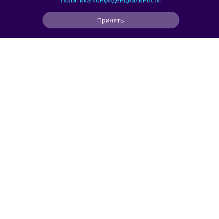
Политика конфиденциальности
о расширении библиотеки аркадной Egret
Принять
II Mini
0
0
0
3 ч
ЧИТАТЬ ДАЛЕЕ
Mendeleev
РОССИЯ
Новейшая космическая обсерватория