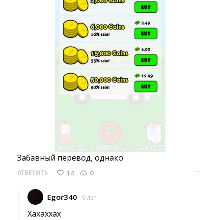
Забавный перевод, однако. 
···
14
0
ОТВЕТИТЬ
Egor340
9 лет
Хахаххах 