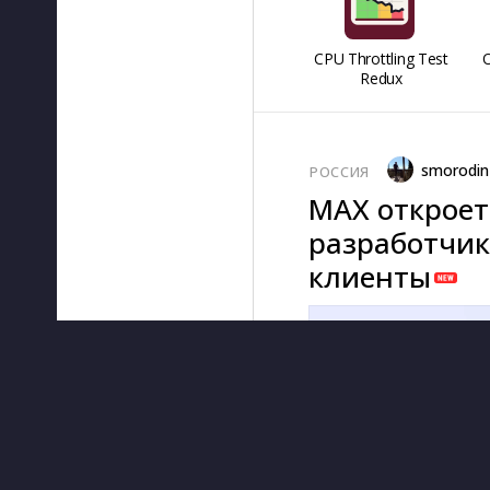
CPU Throttling Test
O
Redux
smorodin
РОССИЯ
MAX откроет
разработчик
клиенты