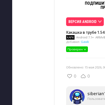
ПОДПИШИТ
П
ВЕРСИЯ ANDROID
Какашка в трубе 1.54
XAPK
Android 7.1+
ARMv8
Добавил:
Gawk
Проверен
Обновлено:
15 мая 2026, 0
0
0
siberian
Пользоват