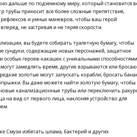
жно дальше по подземному миру, который становится в
р трубы приносит всё более сложные препятствия,
рефлексов и умных маневров, чтобы ваш герой
вперёд, не застревая и не теряя скорости.
лизации, вы будете собирать туалетную бумагу, чтобы
е сундуки, содержащие новых персонажей, защитное
и особых героев-какашек с уникальными способностями
могут замедлять время, другие взрываются или бросаю
 редкие золотые могут запускать корабли, бросать бана
рпрыжки. Вы даже можете найти золотую бумагу, чтобы
новые канализационные трубы или переключить ракурс
ца на вид от первого лица, наклоняя устройство для
ем.
е Смузи избегать шлама, бактерий и других