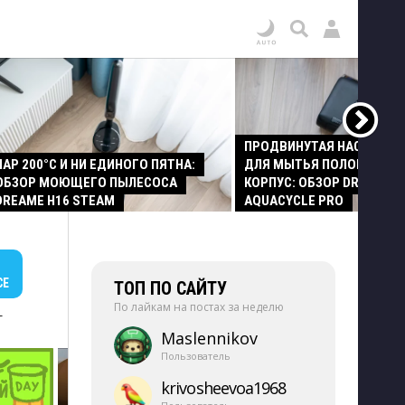
ПРОДВИНУТАЯ НАСАДКА
ПАР 200°C И НИ ЕДИНОГО ПЯТНА:
ДЛЯ МЫТЬЯ ПОЛОВ И СТ
ОБЗОР МОЮЩЕГО ПЫЛЕСОСА
КОРПУС: ОБЗОР DREAME Z
DREAME H16 STEAM
AQUACYCLE PRO
СЕ
ТОП ПО САЙТУ
По лайкам на постах за неделю
+
Maslennikov
Пользователь
krivosheevoa1968