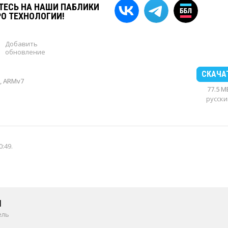
ЕСЬ НА НАШИ ПАБЛИКИ
РО ТЕХНОЛОГИИ!
Добавить
обновление
СКАЧА
, ARMv7
77.5 M
русски
0:49
.
1
ель