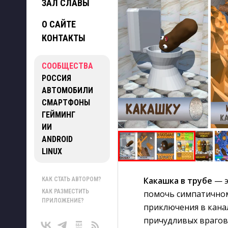
ЗАЛ СЛАВЫ
О САЙТЕ
КОНТАКТЫ
СООБЩЕСТВА
РОССИЯ
АВТОМОБИЛИ
СМАРТФОНЫ
ГЕЙМИНГ
ИИ
ANDROID
LINUX
Какашка в трубе
— э
КАК СТАТЬ АВТОРОМ?
КАК РАЗМЕСТИТЬ
помочь симпатичном
ПРИЛОЖЕНИЕ?
приключения в кана
причудливых врагов,