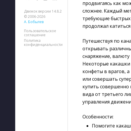
продвигаясь как мо
сложнее. Каждый мет
Движок версии 14.8.2
© 2006-2026
требующие быстрых 
А. Бобылев
продолжал катиться 
Пользовательское
соглашение
Путешествуя по кана
Политика
конфиденциальности
открывать различны
снаряжение, валюту 
Некоторые какашки 
конфеты в врагов, а
или совершать супе
купить совершенно 
вида от третьего ли
управления движени
Особенности:
Помогите какашк