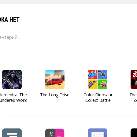
КА НЕТ
нтарий...
Elementra: The
The Long Drive
Color Dinosaur
The
undered World
Collect Battle
Z