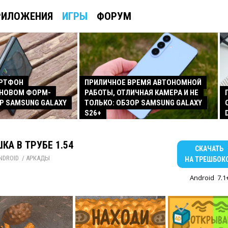
РИЛОЖЕНИЯ
ИГРЫ
ФОРУМ
АРТФОН
ПРИЛИЧНОЕ ВРЕМЯ АВТОНОМНОЙ
 НОВОМ ФОРМ-
РАБОТЫ, ОТЛИЧНАЯ КАМЕРА И НЕ
Р SAMSUNG GALAXY
ТОЛЬКО: ОБЗОР SAMSUNG GALAXY
S26+
КА В ТРУБЕ 1.54
СКАЧАТЬ
NDROID
/ 
АРКАДЫ
НА ТРЕШБОК
Android
7.1