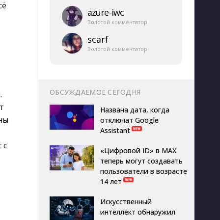
сё
azure-​iwc
Золотой комментатор
scarf
Золотой комментатор
ОБСУЖДАЕМОЕ СЕГОДНЯ
.
т
Названа дата, когда
ны
отключат Google
Assistant
 с
«Цифровой ID» в MAX
теперь могут создавать
пользователи в возрасте
14 лет
Искусственный
интеллект обнаружил