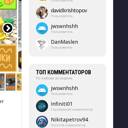
Пользователь
davidkrishtopov
Пользователь
jwswnhshh
Пользователь
DanMaslen
Пользователь
ТОП КОММЕНТАТОРОВ
По лайкам за неделю
jwswnhshh
Пользователь
ит
Infiniti01
Серебряный комментатор
Nikitapetrov94
Золотой комментатор