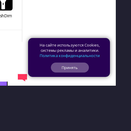
ashDim
Day Counter –
App Lock
Dazzify Fi
Cчетчик дней
На сайте используются Cookies,
системы рекламы и аналитики.
Политика конфиденциальности
Принять