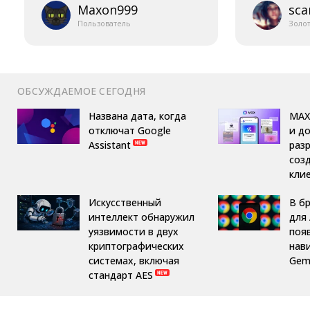
Maxon999
sca
Пользователь
Золо
ОБСУЖДАЕМОЕ СЕГОДНЯ
Названа дата, когда
MAX
отключат Google
и д
Assistant
раз
соз
кли
Искусственный
В б
интеллект обнаружил
для 
уязвимости в двух
поя
криптографических
нав
системах, включая
Gemi
стандарт AES