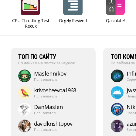
CPU Throttling Test
Orgzly Revived
Qalculate!
Redux
ТОП ПО САЙТУ
ТОП КОМ
По лайкам на постах за неделю
По лайкам за
Maslennikov
Infi
Пользователь
Сере
krivosheevoa1968
jw
Пользователь
Поль
DanMaslen
Nik
Пользователь
Золо
davidkrishtopov
azur
Пользователь
Золо