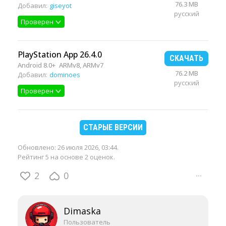
76.3 MB
Добавил:
giseyot
русский
Проверен
PlayStation App 26.4.0
СКАЧАТЬ
Android 8.0+
ARMv8, ARMv7
76.2 MB
Добавил:
dominoes
русский
Проверен
СТАРЫЕ ВЕРСИИ
Обновлено:
26 июля 2026, 03:44
.
Рейтинг 5 на основе 2 оценок.
2
0
···
Dimaska
Пользователь