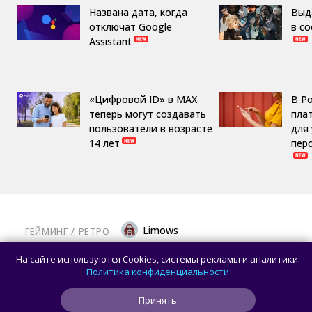
Названа дата, когда
Выд
отключат Google
в с
Assistant
«Цифровой ID» в MAX
В Р
теперь могут создавать
пла
пользователи в возрасте
для
14 лет
пер
Limows
ГЕЙМИНГ
/ 
РЕТРО
Коллекционеры, готовьте кошельки: Taito
На сайте используются Cookies, системы рекламы и аналитики.
и Famitsu анонсировали трансляцию
Политика конфиденциальности
о расширении библиотеки аркадной Egret
Принять
II Mini