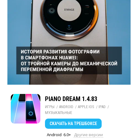
PIANO DREAM 1.4.83
ИГРЫ
/ 
ANDROID
/ 
APPLE IOS
/ 
IPAD
/ 
МУЗЫКАЛЬНЫЕ
СКАЧАТЬ
НА ТРЕШБОКСЕ
Android
6.0+
Другие версии