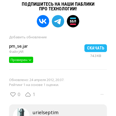
ПОДПИШИТЕСЬ НА НАШИ ПАБЛИКИ
ПРО ТЕХНОЛОГИИ!
Добавить
обновление
pm_se.jar
СКАЧАТЬ
Файл JAR
74.3 KB
Проверен
Обновлено:
24 апреля 2012, 20:37
.
Рейтинг 1 на основе 1 оценки.
0
1
···
urielseptim