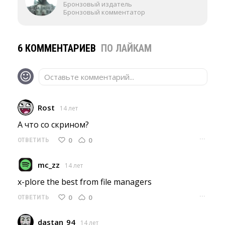
Бронзовый издатель
Бронзовый комментатор
6 КОММЕНТАРИЕВ
ПО ЛАЙКАМ
Оставьте комментарий...
Rost
14 лет
А что со скрином? 
···
0
0
ОТВЕТИТЬ
mc_zz
14 лет
x-plore the best from file managers 
···
0
0
ОТВЕТИТЬ
dastan_94
14 лет