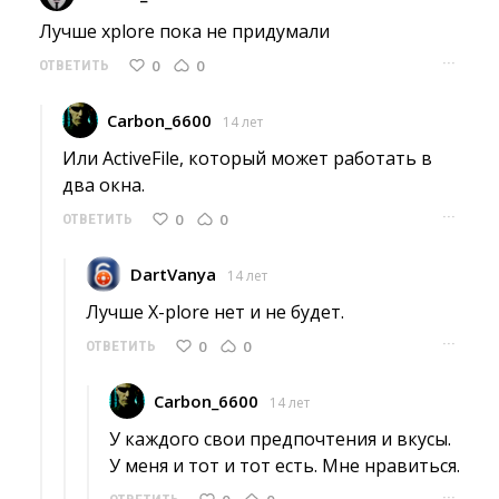
Лучше xplore пока не придумали 
···
0
0
ОТВЕТИТЬ
Carbon_6600
14 лет
Или ActiveFile, который может работать в 
два окна.
···
0
0
ОТВЕТИТЬ
DartVanya
14 лет
Лучше X-plore нет и не будет. 
···
0
0
ОТВЕТИТЬ
Carbon_6600
14 лет
У каждого свои предпочтения и вкусы.
У меня и тот и тот есть. Мне нравиться. 
···