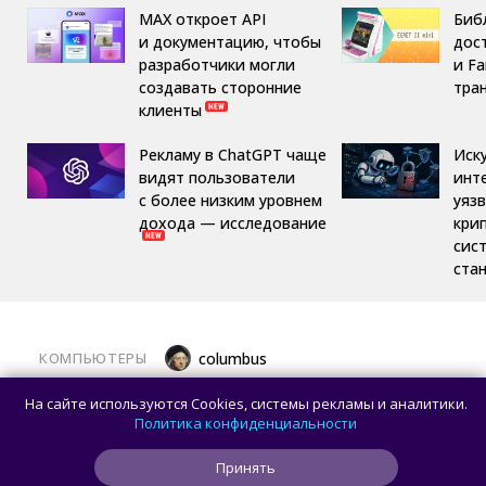
MAX откроет API
Библ
и документацию, чтобы
дост
разработчики могли
и F
создавать сторонние
тра
клиенты
Рекламу в ChatGPT чаще
Иск
видят пользователи
инт
с более низким уровнем
уяз
дохода — исследование
кри
сис
ста
КОМПЬЮТЕРЫ
columbus
Какой ПК собрать в августе 2026 года:
На сайте используются Cookies, системы рекламы и аналитики.
лучшие игровые сборки от 59 100 рублей
Политика конфиденциальности
Принять