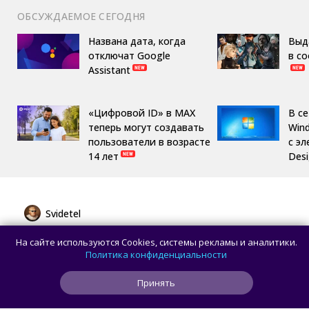
ОБСУЖДАЕМОЕ СЕГОДНЯ
Названа дата, когда
Выд
отключат Google
в с
Assistant
«Цифровой ID» в MAX
В с
теперь могут создавать
Win
пользователи в возрасте
с эл
14 лет
Des
Svidetel
Huawei представила MatePad Pro 12" 2026
На сайте используются Cookies, системы рекламы и аналитики.
с OLED-дисплеем и батареей 10 400 мА·ч
Политика конфиденциальности
Принять