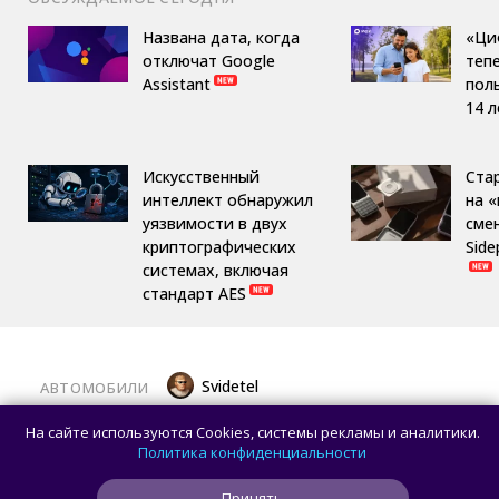
Названа дата, когда
«Ци
отключат Google
теп
Assistant
пол
14 л
Искусственный
Ста
интеллект обнаружил
на 
уязвимости в двух
сме
криптографических
Side
системах, включая
стандарт AES
Svidetel
АВТОМОБИЛИ
В России стартовали продажи
На сайте используются Cookies, системы рекламы и аналитики.
гибридного TANK 400 «Техно
Политика конфиденциальности
Премиум» — цены и комплектации
Принять