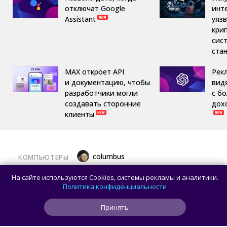
отключат Google
инт
Assistant
уяз
кри
сис
ста
MAX откроет API
Рек
и документацию, чтобы
вид
разработчики могли
с б
создавать сторонние
дох
клиенты
columbus
КОМПЬЮТЕРЫ
Какой ПК собрать в августе 2026 года:
На сайте используются Cookies, системы рекламы и аналитики.
лучшие игровые сборки от 59 100 рублей
Политика конфиденциальности
Принять