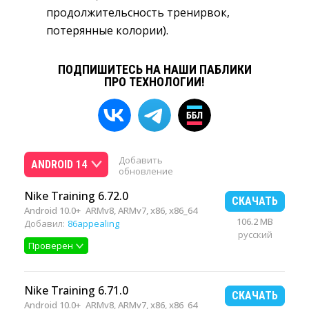
продолжительсность тренирвок,
потерянные колории).
ПОДПИШИТЕСЬ НА НАШИ ПАБЛИКИ
ПРО ТЕХНОЛОГИИ!
Добавить
ANDROID 14
обновление
Nike Training 6.72.0
СКАЧАТЬ
Android 10.0+
ARMv8, ARMv7, x86, x86_64
106.2 MB
Добавил:
86appealing
русский
Проверен
Nike Training 6.71.0
СКАЧАТЬ
Android 10.0+
ARMv8, ARMv7, x86, x86_64