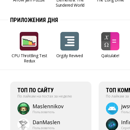
Sundered World
ПРИЛОЖЕНИЯ ДНЯ
CPU Throttling Test
Orgzly Revived
Qalculate!
Redux
ТОП ПО САЙТУ
ТОП КОМ
По лайкам на постах за неделю
По лайкам за
Maslennikov
jw
Пользователь
Поль
DanMaslen
Infi
Пользователь
Сере