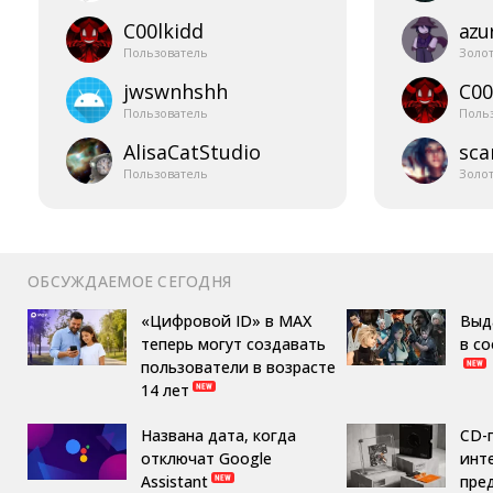
C00lkidd
azur
Пользователь
Золо
jwswnhshh
C00
Пользователь
Поль
AlisaCatStudio
sca
Пользователь
Золо
ОБСУЖДАЕМОЕ СЕГОДНЯ
«Цифровой ID» в MAX
Выд
теперь могут создавать
в с
пользователи в возрасте
14 лет
Названа дата, когда
CD-
отключат Google
инте
Assistant
пре