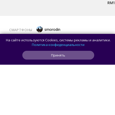
RM1
smorodin
СМАРТФОНЫ
Представлен Sidephone — телефон со
На сайте используются Cookies, системы рекламы и аналитики.
сменными клавиатурами, который
Политика конфиденциальности
разработали два человека
Принять