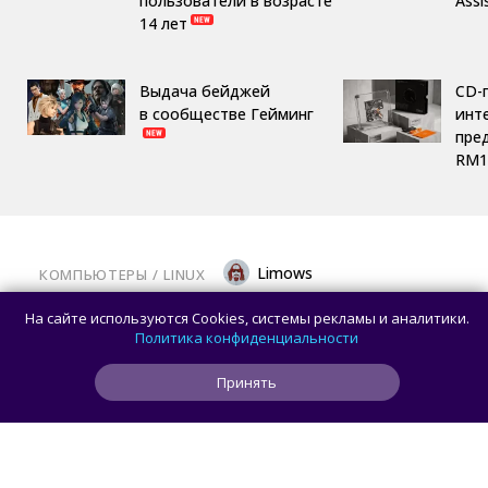
пользователи в возрасте
Assi
14 лет
Выдача бейджей
CD-
в сообществе Гейминг
инте
пре
RM1
Limows
КОМПЬЮТЕРЫ
/ 
LINUX
Вышла библиотека Mesa 26.2.0: крупный
На сайте используются Cookies, системы рекламы и аналитики.
релиз с исправлениями для современных
Политика конфиденциальности
видеокарт на Linux
Принять