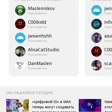
Maslennikov
jw
Пользователь
Поль
C00lkidd
Infi
Пользователь
Сере
jwswnhshh
azur
Пользователь
Золо
AlisaCatStudio
C00
Пользователь
Поль
DanMaslen
sca
Пользователь
Золо
ОБСУЖДАЕМОЕ СЕГОДНЯ
«Цифровой ID» в MAX
Назв
теперь могут создавать
отк