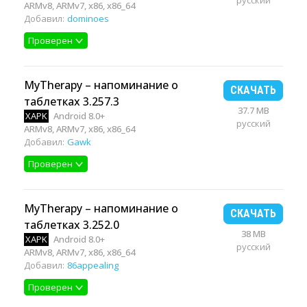
русский
ARMv8, ARMv7, x86, x86_64
Добавил:
dominoes
Проверен
MyTherapy – напоминание о
СКАЧАТЬ
таблетках 3.257.3
37.7 MB
XAPK
Android 8.0+
русский
ARMv8, ARMv7, x86, x86_64
Добавил:
Gawk
Проверен
MyTherapy – напоминание о
СКАЧАТЬ
таблетках 3.252.0
38 MB
XAPK
Android 8.0+
русский
ARMv8, ARMv7, x86, x86_64
Добавил:
86appealing
Проверен