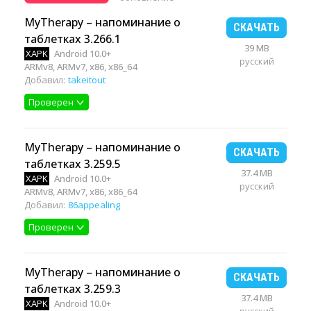
MyTherapy – напоминание о
СКАЧАТЬ
таблетках 3.266.1
39 MB
XAPK
Android 10.0+
русский
ARMv8, ARMv7, x86, x86_64
Добавил:
takeitout
Проверен
MyTherapy – напоминание о
СКАЧАТЬ
таблетках 3.259.5
37.4 MB
XAPK
Android 10.0+
русский
ARMv8, ARMv7, x86, x86_64
Добавил:
86appealing
Проверен
MyTherapy – напоминание о
СКАЧАТЬ
таблетках 3.259.3
37.4 MB
XAPK
Android 10.0+