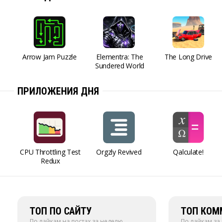
Arrow Jam Puzzle
Elementra: The
The Long Drive
Sundered World
ПРИЛОЖЕНИЯ ДНЯ
CPU Throttling Test
Orgzly Revived
Qalculate!
Redux
ТОП ПО САЙТУ
ТОП КОМ
По лайкам на постах за неделю
По лайкам за