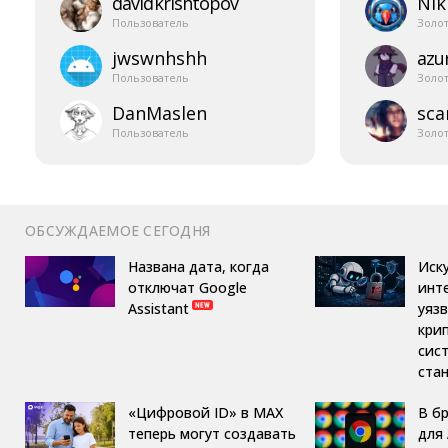
davidkrishtopov
Nik
Пользователь
Золо
jwswnhshh
azur
Пользователь
Золо
DanMaslen
sca
Пользователь
Золо
ОБСУЖДАЕМОЕ СЕГОДНЯ
Названа дата, когда
Иск
отключат Google
инт
Assistant
уяз
кри
сис
ста
«Цифровой ID» в MAX
В б
теперь могут создавать
для 