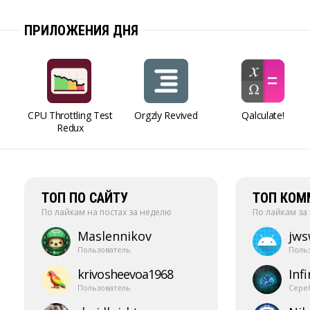
ПРИЛОЖЕНИЯ ДНЯ
CPU Throttling Test
Orgzly Revived
Qalculate!
Redux
ТОП ПО САЙТУ
ТОП КОМ
По лайкам на постах за неделю
По лайкам за
Maslennikov
jw
Пользователь
Поль
krivosheevoa1968
Infi
Пользователь
Сере