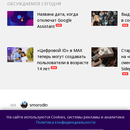
ОБСУЖДАЕМОЕ СЕГОДНЯ
Названа дата, когда
Выд
отключат Google
в с
Assistant
«Цифровой ID» в MAX
Ста
теперь могут создавать
на 
пользователи в возрасте
сме
14 лет
Side
smorodin
ИИ
OpenAI улучшила GPT-5.6 Sol в ChatGPT
На сайте используются Cookies, системы рекламы и аналитики.
и отменила лимиты на разговоры
Политика конфиденциальности
для пользователей без подписки