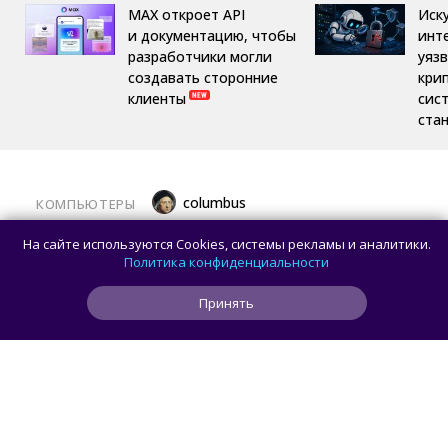
MAX откроет API
Иск
и документацию, чтобы
инт
разработчики могли
уяз
создавать сторонние
кри
клиенты
сис
ста
columbus
КОМПЬЮТЕРЫ
Какой ПК собрать в августе 2026 года:
На сайте используются Cookies, системы рекламы и аналитики.
лучшие игровые сборки от 59 100 рублей
Политика конфиденциальности
Принять