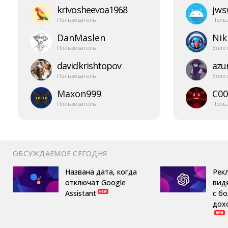
krivosheevoa1968
jw
Пользователь
Поль
DanMaslen
Nik
Пользователь
Золо
davidkrishtopov
azur
Пользователь
Золо
Maxon999
C00
Пользователь
Поль
ОБСУЖДАЕМОЕ СЕГОДНЯ
Названа дата, когда
Рек
отключат Google
вид
Assistant
с б
дох