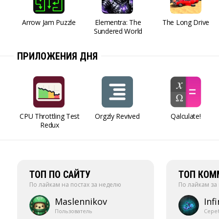
Arrow Jam Puzzle
Elementra: The
The Long Drive
Sundered World
ПРИЛОЖЕНИЯ ДНЯ
CPU Throttling Test
Orgzly Revived
Qalculate!
Redux
ТОП ПО САЙТУ
ТОП КОМ
По лайкам на постах за неделю
По лайкам за
Maslennikov
Infi
Пользователь
Сере