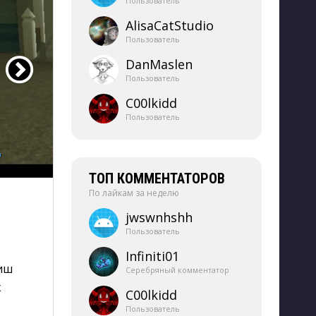
Пользователь
AlisaCatStudio
Пользователь
DanMaslen
Пользователь
C00lkidd
Пользователь
ТОП КОММЕНТАТОРОВ
По лайкам за неделю
jwswnhshh
Пользователь
Infiniti01
виш
Серебряный комментатор
к
C00lkidd
Пользователь