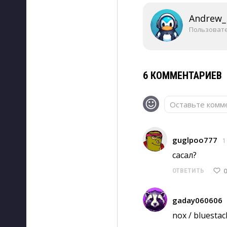
Andrew_
Пользоват
6 КОММЕНТАРИЕВ
Оставьте комме
guglpoo777
1
сасал? 
0
ОТВЕТИТЬ
gaday060606
nox / bluestac