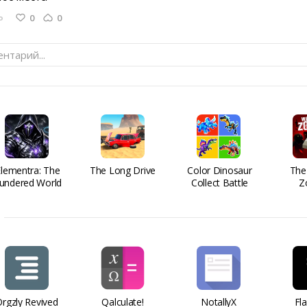
0
0
Ь
нтарий...
Elementra: The
The Long Drive
Color Dinosaur
The
undered World
Collect Battle
Z
rgzly Revived
Qalculate!
NotallyX
Fl