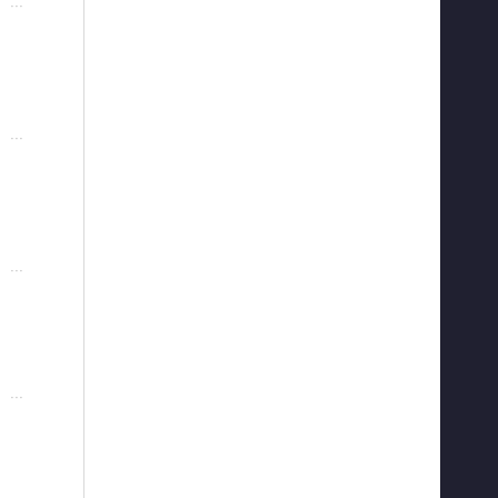
···
···
···
···