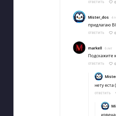
0
ОТВЕТИТЬ
Mister_dos
4 
придлагаю Blu
0
ОТВЕТИТЬ
markell
6 лет
Подскажите к
0
ОТВЕТИТЬ
Miste
нету еста 
ОТВЕТИТЬ
Mi
извена