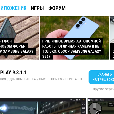
РИЛОЖЕНИЯ
ИГРЫ
ФОРУМ
АРТФОН
ПРИЛИЧНОЕ ВРЕМЯ АВТОНОМНОЙ
 НОВОМ ФОРМ-
РАБОТЫ, ОТЛИЧНАЯ КАМЕРА И НЕ
Р SAMSUNG GALAXY
ТОЛЬКО: ОБЗОР SAMSUNG GALAXY
S26+
PLAY 9.3.1.1
СКАЧАТЬ
НИЯ
/ 
ДЛЯ КОМПЬЮТЕРА
/ 
ЭМУЛЯТОРЫ PS И ПРИСТАВОК
НА ТРЕШБОК
Другие верс