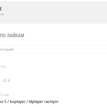
E
ель
ПО ЛАЙКАМ
нтарий...
 год
0
2 года
ks 5 / koplayer / ldplayer /acmyor 