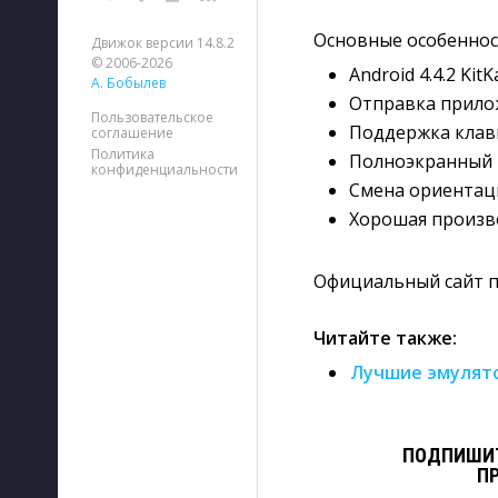
Основные особеннос
Движок версии 14.8.2
© 2006-2026
Android 4.4.2 KitKa
А. Бобылев
Отправка прило
Пользовательское
Поддержка клави
соглашение
Политика
Полноэкранный 
конфиденциальности
Смена ориентаци
Хорошая произв
Официальный сайт 
Читайте также:
Лучшие эмулято
ПОДПИШИТ
П