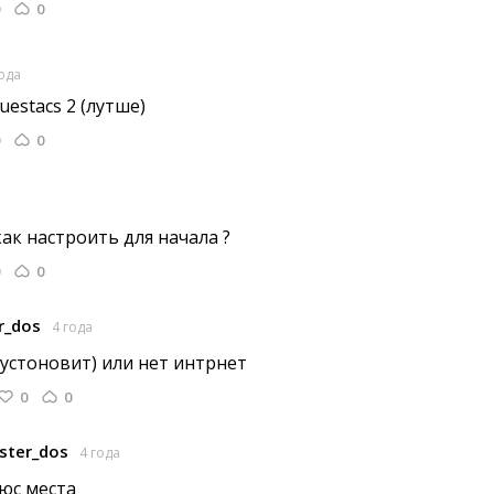
0
года
estacs 2 (лутше) 
0
ак настроить для начала ? 
0
r_dos
4 года
(устоновит) или нет интрнет 
0
0
ster_dos
4 года
юс места 