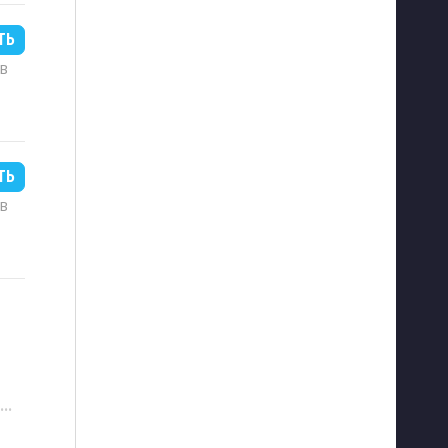
ТЬ
MB
ТЬ
MB
···