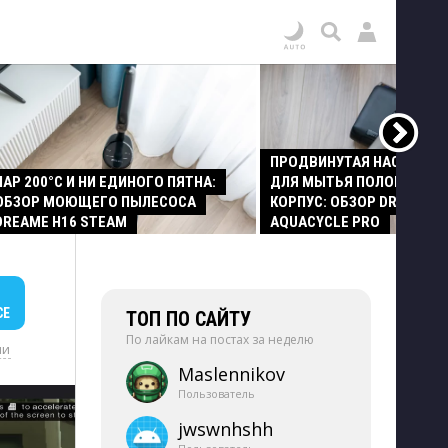
ПРОДВИНУТАЯ НАСАДКА
ПАР 200°C И НИ ЕДИНОГО ПЯТНА:
ДЛЯ МЫТЬЯ ПОЛОВ И СТ
ОБЗОР МОЮЩЕГО ПЫЛЕСОСА
КОРПУС: ОБЗОР DREAME Z
DREAME H16 STEAM
AQUACYCLE PRO
СЕ
ТОП ПО САЙТУ
По лайкам на постах за неделю
ии
Maslennikov
Пользователь
jwswnhshh