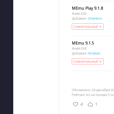
MEmu Play 9.1.8
Файл EXE
Добавил:
OneHero
Сомнительный
MEmu 9.1.5
Файл EXE
Добавил:
hirialom
Сомнительный
Обновлено:
26 декабря 20
Рейтинг 4.2 на основе 5 о
4
1