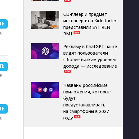
CD-плеер и предмет
интерьера: на Kickstarter
ТЬ
представили SYITREN
MB
RM1
Рекламу в ChatGPT чаще
видят пользователи
с более низким уровнем
дохода — исследование
ТЬ
MB
Названы российские
приложения, которые
будут
предустанавливать
ТЬ
на смартфоны в 2027
году
MB