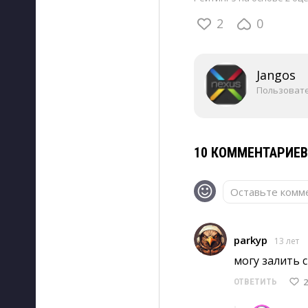
2
0
Jangos
Пользоват
10 КОММЕНТАРИЕ
Оставьте комме
parkyp
13 лет
могу залить 
2
ОТВЕТИТЬ