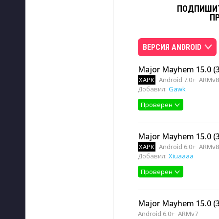
ПОДПИШИТ
П
ВЕРСИЯ ANDROID
Major Mayhem 15.0 (
XAPK
Android 7.0+
ARMv8
Добавил:
Gawk
Проверен
Major Mayhem 15.0 (
XAPK
Android 6.0+
ARMv8
Добавил:
Xiuaaaa
Проверен
Major Mayhem 15.0 (
Android 6.0+
ARMv7