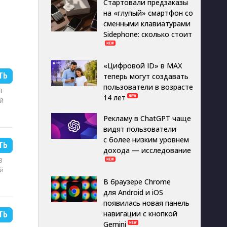
Стартовали предзаказы
на «глупый» смартфон со
сменными клавиатурами
Sidephone: сколько стоит
«Цифровой ID» в MAX
ТЬ
теперь могут создавать
пользователи в возрасте
B
14 лет
й
Рекламу в ChatGPT чаще
видят пользователи
с более низким уровнем
ТЬ
дохода — исследование
B
й
В браузере Chrome
для Android и iOS
появилась новая панель
навигации с кнопкой
ТЬ
Gemini