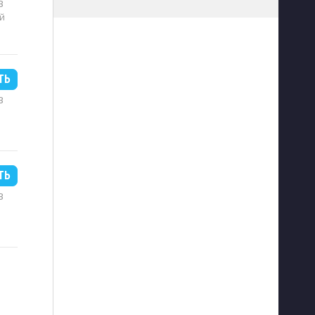
B
й
ТЬ
B
ТЬ
B