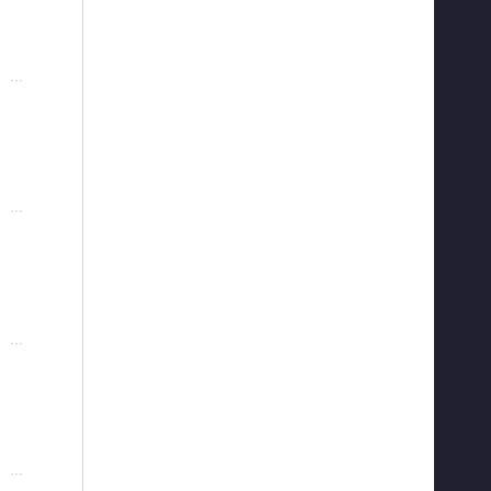
···
···
···
···