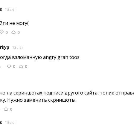
s
13 лет
йти не могу( 
0
0
rkyp
13 лет
тогда взломанную angry gran toos 
0
0
Ь
 но на скриншотах подписи другого сайта, топик отправл
ку. Нужно заменить скриншоты.
0
s
13 лет