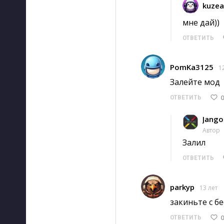
kuzea
мне дай)) 
ОТВЕТИТЬ
PomKa3125
1
Залейте мод 
0
ОТВЕТИТЬ
Jango
Автор
Залил 
ОТВЕТИТЬ
parkyp
13 лет
закиньте с б
0
ОТВЕТИТЬ