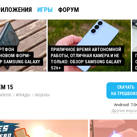
РИЛОЖЕНИЯ
ИГРЫ
ФОРУМ
АРТФОН
ПРИЛИЧНОЕ ВРЕМЯ АВТОНОМНОЙ
 НОВОМ ФОРМ-
РАБОТЫ, ОТЛИЧНАЯ КАМЕРА И НЕ
Р SAMSUNG GALAXY
ТОЛЬКО: ОБЗОР SAMSUNG GALAXY
S26+
M 15
СКАЧАТЬ
НА ТРЕШБОК
NDROID
/ 
АРКАДЫ
/ 
ЭКШЕНЫ
Android
7.0
Другие верс