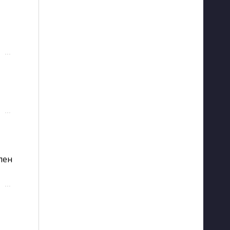
···
···
ен 
···