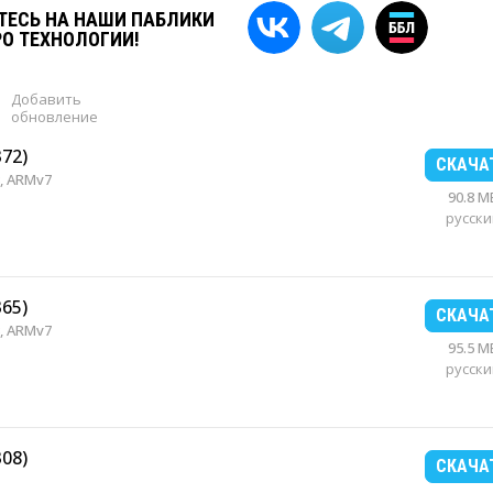
ЕСЬ НА НАШИ ПАБЛИКИ
РО ТЕХНОЛОГИИ!
Добавить
обновление
372)
СКАЧА
, ARMv7
90.8 M
русски
365)
СКАЧА
, ARMv7
95.5 M
русски
308)
СКАЧА