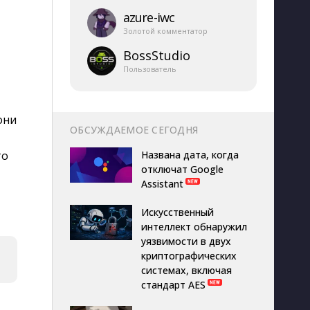
azure-​iwc
Золотой комментатор
BossStudio
Пользователь
они
ОБСУЖДАЕМОЕ СЕГОДНЯ
то
Названа дата, когда
отключат Google
Assistant
Искусственный
интеллект обнаружил
уязвимости в двух
криптографических
системах, включая
стандарт AES