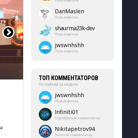
Пользователь
DanMaslen
Пользователь
shaurma23k-​dev
Пользователь
jwswnhshh
Пользователь
ТОП КОММЕНТАТОРОВ
По лайкам за неделю
jwswnhshh
Пользователь
Infiniti01
Серебряный комментатор
ы
Nikitapetrov94
Золотой комментатор