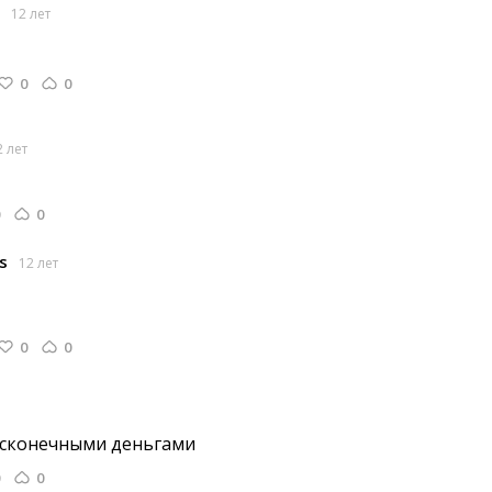
12 лет
0
0
2 лет
0
s
12 лет
0
0
есконечными деньгами
0