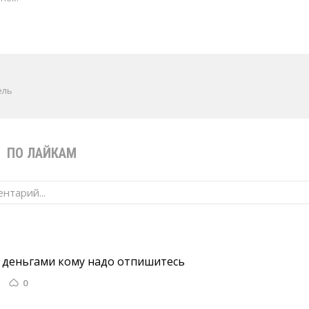
ель
В
ПО ЛАЙКАМ
нтарий...
с деньгами кому надо отпишитесь 
0