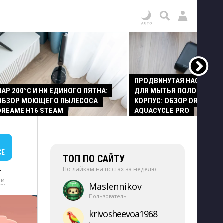
ПРОДВИНУТАЯ НАСАДКА
ПАР 200°C И НИ ЕДИНОГО ПЯТНА:
ДЛЯ МЫТЬЯ ПОЛОВ И СТ
ОБЗОР МОЮЩЕГО ПЫЛЕСОСА
КОРПУС: ОБЗОР DREAME Z
DREAME H16 STEAM
AQUACYCLE PRO
СЕ
ТОП ПО САЙТУ
По лайкам на постах за неделю
+
ии
Maslennikov
Пользователь
krivosheevoa1968