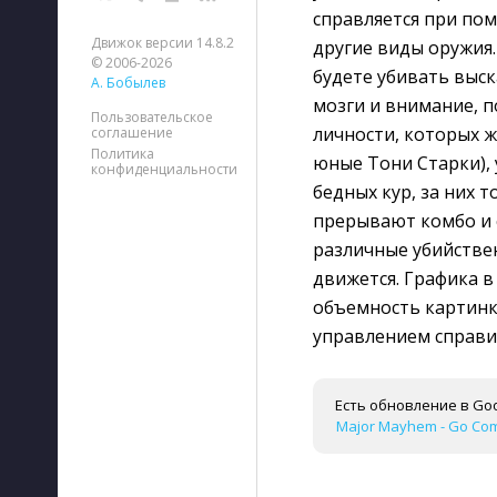
справляется при пом
Движок версии 14.8.2
другие виды оружия.
© 2006-2026
будете убивать выс
А. Бобылев
мозги и внимание, п
Пользовательское
личности, которых ж
соглашение
Политика
юные Тони Старки), 
конфиденциальности
бедных кур, за них 
прерывают комбо и с
различные убийстве
движется. Графика в
объемность картинки
управлением справи
Есть обновление в Goo
Major Mayhem - Go Comm