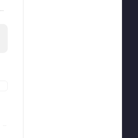
···
···