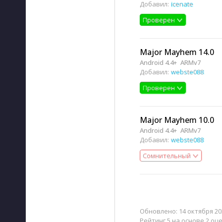
Добавил:
icenate
Проверен
Major Mayhem 14.0
Android 4.4+
ARMv7
Добавил:
webste088
Проверен
Major Mayhem 10.0
Android 4.4+
ARMv7
Добавил:
webste088
Сомнительный
Обновлено:
14 октября 20
Рейтинг 5 на основе 2 оц