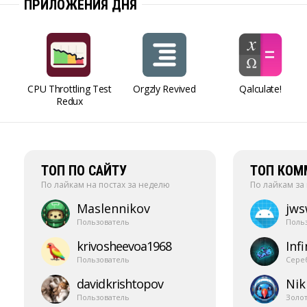
ПРИЛОЖЕНИЯ ДНЯ
CPU Throttling Test
Orgzly Revived
Qalculate!
Redux
ТОП ПО САЙТУ
ТОП КОМ
По лайкам на постах за неделю
По лайкам за
Maslennikov
jw
Пользователь
Поль
krivosheevoa1968
Infi
Пользователь
Сере
davidkrishtopov
Nik
Пользователь
Золо