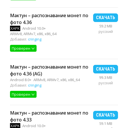
Мактун – распознавание монет по
СКАЧАТЬ
фото 4.36
59.2 MB
XAPK
Android 10.0+
русский
ARMv8, ARMv7, x86, x86_64
Добавил:
cringing
Проверен
Мактун – распознавание монет по
СКАЧАТЬ
фото 4.36 (AG)
99.3 MB
Android 8.0+
ARMv8, ARMv7, x86, x86_64
русский
Добавил:
cringing
Проверен
Мактун – распознавание монет по
СКАЧАТЬ
фото 4.33
59.1 MB
XAPK
Android 10.0+