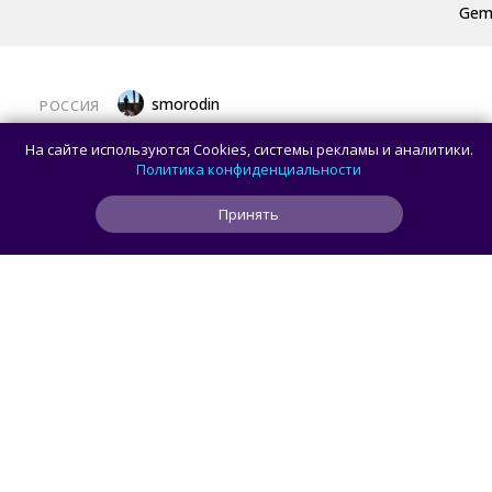
Gemi
smorodin
РОССИЯ
MAX откроет API и документацию, чтобы
На сайте используются Cookies, системы рекламы и аналитики.
разработчики могли создавать
Политика конфиденциальности
сторонние клиенты
Принять