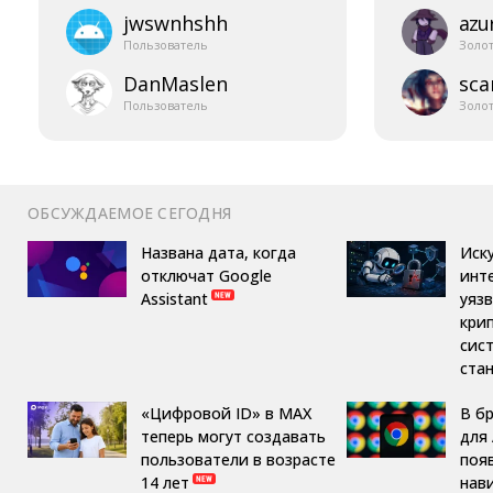
jwswnhshh
azur
Пользователь
Золо
DanMaslen
sca
Пользователь
Золо
ОБСУЖДАЕМОЕ СЕГОДНЯ
Названа дата, когда
Иск
отключат Google
инт
Assistant
уяз
кри
сис
ста
«Цифровой ID» в MAX
В б
теперь могут создавать
для 
пользователи в возрасте
поя
14 лет
нав